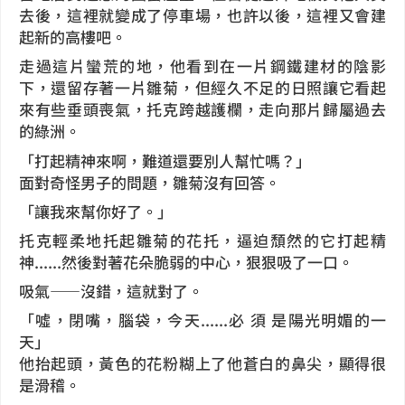
去後，這裡就變成了停車場，也許以後，這裡又會建
起新的高樓吧。
走過這片蠻荒的地，他看到在一片鋼鐵建材的陰影
下，還留存著一片雛菊，但經久不足的日照讓它看起
來有些垂頭喪氣，托克跨越護欄，走向那片歸屬過去
的綠洲。
「打起精神來啊，難道還要別人幫忙嗎？」
面對奇怪男子的問題，雛菊沒有回答。
「讓我來幫你好了。」
托克輕柔地托起雛菊的花托，逼迫頹然的它打起精
神......然後對著花朵脆弱的中心，狠狠吸了一口。
吸氣——沒錯，這就對了。
「噓，閉嘴，腦袋，今天......必 須 是陽光明媚的一
天」
他抬起頭，黃色的花粉糊上了他蒼白的鼻尖，顯得很
是滑稽。