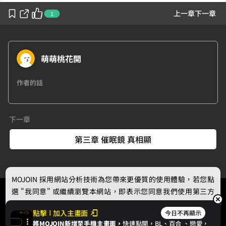
上一章
下一章
1
萌萌桃花開
作者的話
下一章
第三章 催眠鏡 真相顯
MOJOIN
採用網站分析技術為您帶來更優質的使用體驗，若您點
選 "我同意" 或繼續瀏覽本網站，即表示您同意我們使用第三方
Cookie，欲瞭解更多資訊請見
隱私權政策
。
點擊
加入主畫面
今日不再顯示
將MOJOIN新增至手機主畫面，
快速點開，BL、
百合
、戀愛，