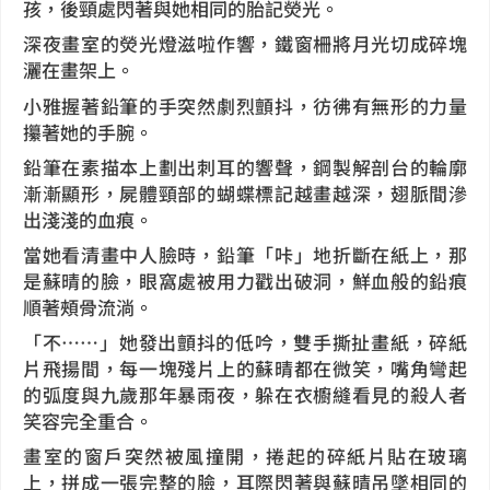
孩，後頸處閃著與她相同的胎記熒光。
深夜畫室的熒光燈滋啦作響，鐵窗柵將月光切成碎塊
灑在畫架上。
小雅握著鉛筆的手突然劇烈顫抖，彷彿有無形的力量
攥著她的手腕。
鉛筆在素描本上劃出刺耳的響聲，鋼製解剖台的輪廓
漸漸顯形，屍體頸部的蝴蝶標記越畫越深，翅脈間滲
出淺淺的血痕。
當她看清畫中人臉時，鉛筆「咔」地折斷在紙上，那
是蘇晴的臉，眼窩處被用力戳出破洞，鮮血般的鉛痕
順著頰骨流淌。
「不……」她發出顫抖的低吟，雙手撕扯畫紙，碎紙
片飛揚間，每一塊殘片上的蘇晴都在微笑，嘴角彎起
的弧度與九歲那年暴雨夜，躲在衣櫥縫看見的殺人者
笑容完全重合。
畫室的窗戶突然被風撞開，捲起的碎紙片貼在玻璃
上，拼成一張完整的臉，耳際閃著與蘇晴吊墜相同的