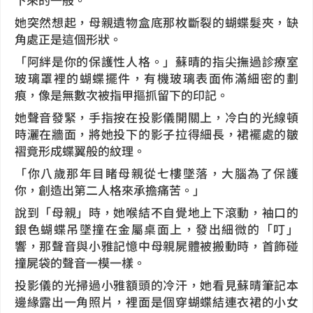
她突然想起，母親遺物盒底那枚斷裂的蝴蝶髮夾，缺
角處正是這個形狀。
「阿絆是你的保護性人格。」蘇晴的指尖撫過診療室
玻璃罩裡的蝴蝶擺件，有機玻璃表面佈滿細密的劃
痕，像是無數次被指甲摳抓留下的印記。
她聲音發緊，手指按在投影儀開關上，冷白的光線頓
時灑在牆面，將她投下的影子拉得細長，裙襬處的皺
褶竟形成蝶翼般的紋理。
「你八歲那年目睹母親從七樓墜落，大腦為了保護
你，創造出第二人格來承擔痛苦。」
說到「母親」時，她喉結不自覺地上下滾動，袖口的
銀色蝴蝶吊墜撞在金屬桌面上，發出細微的「叮」
響，那聲音與小雅記憶中母親屍體被搬動時，首飾碰
撞屍袋的聲音一模一樣。
投影儀的光掃過小雅額頭的冷汗，她看見蘇晴筆記本
邊緣露出一角照片，裡面是個穿蝴蝶結連衣裙的小女