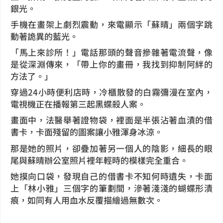
銀光。
手機在畫架上劇烈震動，來電顯示「蘇晴」兩個字跳
動著詭異的藍光。
「馬上來診所！」電話那頭的聲音摻雜著電流聲，像
是從深淵傳來，「帶上你的畫冊，我找到抑制阿絆的
方法了。」
穿過24小時便利店時，冷櫃散發的白霧彌漫在室內，
電視機正在播報第三起黑蝶殺人案。
畫面中，法醫舉著證物袋，裡面是半張沾著血漬的借
書卡，卡面殘留的圖案讓小雅渾身冰涼。
那是她的照片，卻疊加著另一個人的陰影，細長的眼
尾與蘇晴辦公室照片裡年輕時的模樣完全重合。
她摸向口袋，發現自己的借書卡不知何時遺失，卡面
上「林小雅」三個字的筆劃間，滲著淺淺的蝴蝶形漬
痕，如同有人用血水反覆描繪過無數次。