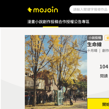
漫畫
小說
創作投稿
合作授權
公告專區
0
小說投稿
生命線
1
十月晴
|
創作
2
0
3
1
0
4
2
1
5
閱讀
3
2
6
4
3
7
5
4
8
6
5
9
開