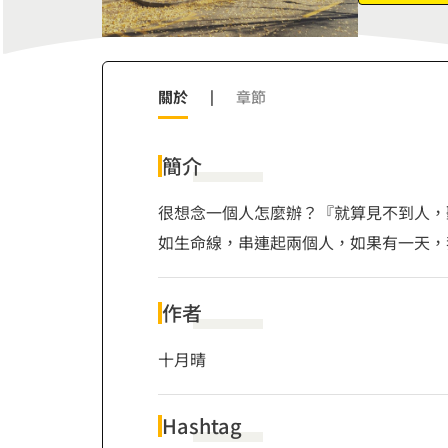
7
6
8
7
9
8
9
關於
|
章節
簡介
很想念一個人怎麼辦？『就算見不到人，
如生命線，串連起兩個人，如果有一天，
作者
十月晴
Hashtag