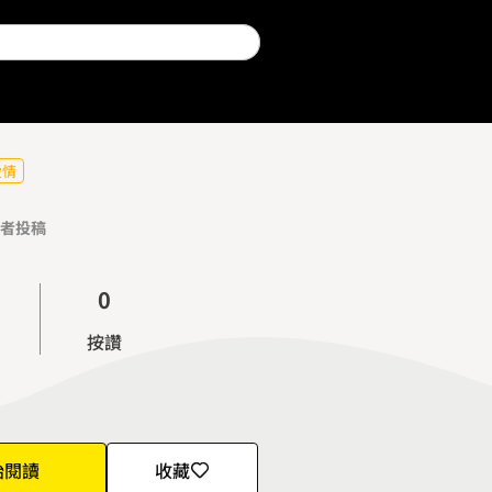
愛情
者投稿
0
1
按讚
2
3
4
5
始閱讀
收藏