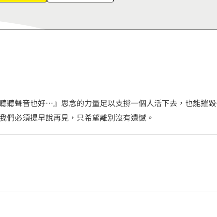
6
7
8
9
聽聽聲音也好…』思念的力量足以支撐一個人活下去，也能摧毀
我們必須提早說再見，只希望離別沒有遺憾。