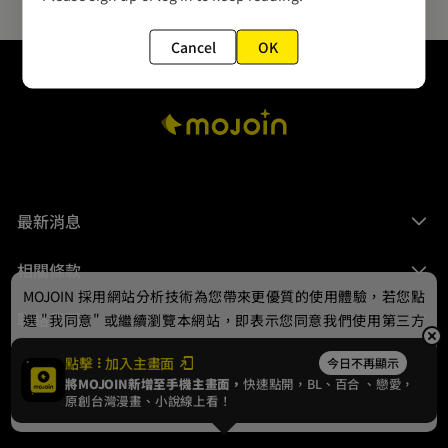
Cancel
OK
最新消息
相關條款
MOJOIN
採用網站分析技術為您帶來更優質的使用體驗，若您點
聯絡我們
選 "我同意" 或繼續瀏覽本網站，即表示您同意我們使用第三方
Cookie，欲瞭解更多資訊請見
隱私權政策
。
點擊
加入主畫面
今日不再顯示
將MOJOIN新增至手機主畫面，
快速點開，BL、
百合
、戀愛，
我同意
原創台灣漫畫、小說線上看！
© 2024 gamania Digital Entertainment Co., Ltd.