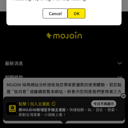
Cancel
OK
最新消息
相關條款
MOJOIN
採用網站分析技術為您帶來更優質的使用體驗，若您點
聯絡我們
選 "我同意" 或繼續瀏覽本網站，即表示您同意我們使用第三方
Cookie，欲瞭解更多資訊請見
隱私權政策
。
點擊
加入主畫面
今日不再顯示
將MOJOIN新增至手機主畫面，
快速點開，BL、
百合
、戀愛，
我同意
原創台灣漫畫、小說線上看！
© 2024 gamania Digital Entertainment Co., Ltd.