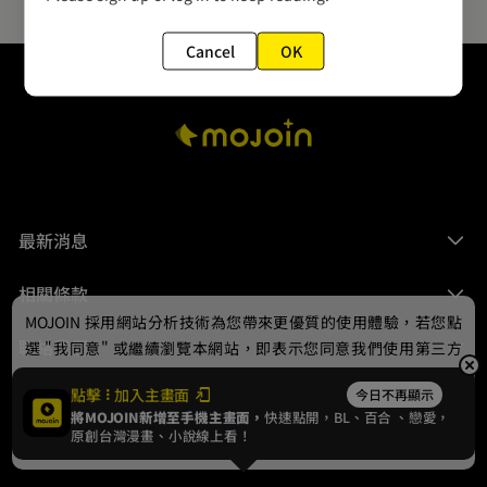
Cancel
OK
最新消息
相關條款
MOJOIN
採用網站分析技術為您帶來更優質的使用體驗，若您點
聯絡我們
選 "我同意" 或繼續瀏覽本網站，即表示您同意我們使用第三方
Cookie，欲瞭解更多資訊請見
隱私權政策
。
點擊
加入主畫面
今日不再顯示
將MOJOIN新增至手機主畫面，
快速點開，BL、
百合
、戀愛，
我同意
原創台灣漫畫、小說線上看！
© 2024 gamania Digital Entertainment Co., Ltd.