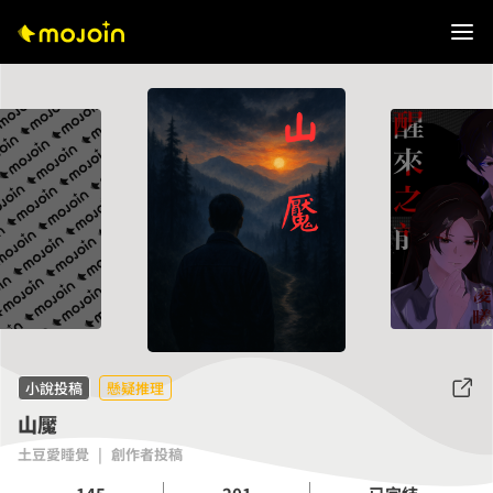
小說投稿
懸疑推理
山魘
土豆愛睡覺
|
創作者投稿