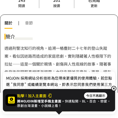
145
201
已完結
閱讀
按讚
更新
關於
|
章節
簡介
透過刑警沈知行的視角，追溯一樁塵封二十七年的登山失蹤
案。看似因迷路而造成的家庭悲劇，實則隱藏著人性極限下的
拉扯——這是一個關於親情、創傷與人性底線的故事。隨著事
件背後的殘酷真相逐漸揭露：女兒失蹤並非意外，而是一場在
MOJOIN
採用網站分析技術為您帶來更優質的使用體驗，若您點
生存與道德間掙扎的噩夢。當真相終於水落石出，背後更藏有
選 "我同意" 或繼續瀏覽本網站，即表示您同意我們使用第三方
一場不為人知的惡意操控。希望透過這個故事，可以讓大家關
Cookie，欲瞭解更多資訊請見
隱私權政策
。
注社會上隱密的、不為人知的角落，也期許這個在殘酷中保有
點擊
加入主畫面
今日不再顯示
將MOJOIN新增至手機主畫面，
快速點開，BL、
百合
、戀愛，
展開全部
微光的故事，可以提醒讀者：再黑暗的夜晚，也終將迎來天
我同意
開始閱讀
收藏
原創台灣漫畫、小說線上看！
明。