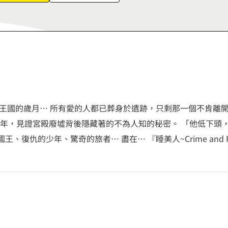
6
7
8
9
王國的歲月… 所有愛的人都已葬身於遺跡，只剩那一個不肯離開
1706年，見證宮殿廢墟背後隱藏著的不為人知的秘密。 「他低下
復仇的少年、驚奇的旅者… 盡在… 『睡美人~Crime and Pu