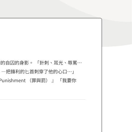
的自囚的身影。 「針刺、耳光、辱罵…
頭，—把鋒利的匕首刺穿了他的心口…」
nishment （罪與罰） 』 「我要你