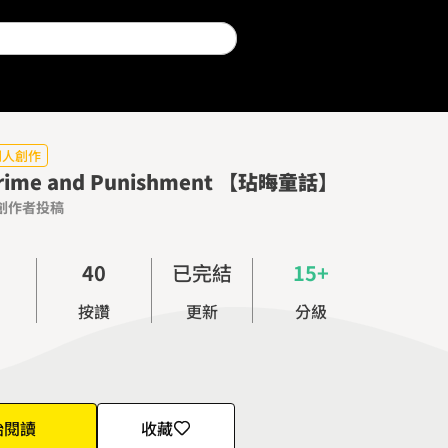
0
同人創作
ime and Punishment 【玷晦童話】
1
創作者投稿
2
3
4
0
已完結
15+
5
1
按讚
更新
分級
6
2
7
3
8
4
9
5
始閱讀
收藏