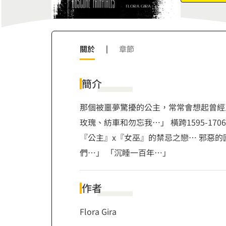
關於
|
章節
簡介
那個被噩夢驚擾的公主，常常會想起曾經
玫瑰、紡車和勿忘我…」 橫跨1595-
『公主』x『女巫』的禁忌之戀… 邪惡的國王、
們…」 「沉睡一百年…」
作者
Flora Gira