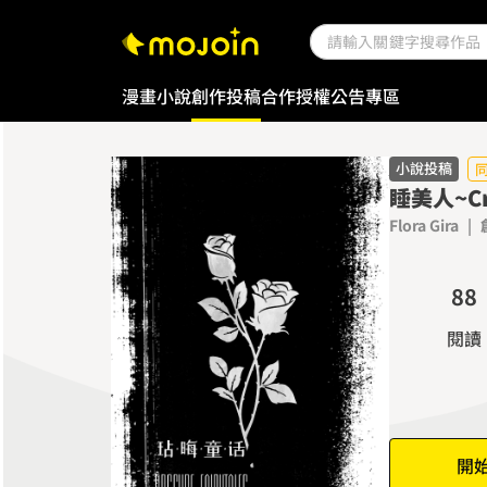
0
0
1
1
漫畫
小說
創作投稿
合作授權
公告專區
2
2
3
3
4
4
小說投稿
睡美人~Cr
5
5
Flora Gira
|
6
6
7
7
8
8
9
9
閱讀
開