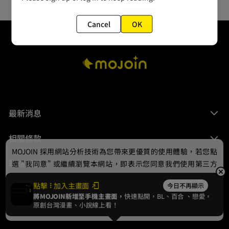
Cancel
OK
最新消息
相關條款
MOJOIN
採用網站分析技術為您帶來更優質的使用體驗，若您點
聯絡我們
選 "我同意" 或繼續瀏覽本網站，即表示您同意我們使用第三方
Cookie，欲瞭解更多資訊請見
隱私權政策
。
點擊
加入主畫面
今日不再顯示
將MOJOIN新增至手機主畫面，
快速點開，BL、
百合
、戀愛，
我同意
原創台灣漫畫、小說線上看！
© 2024 gamania Digital Entertainment Co., Ltd.