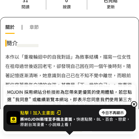
31
0
已完結
閱讀
按讚
更新
關於
|
章節
簡介
本作以「重複輪迴中的自我對話」為敘事結構，描寫一位女性
在祖母過世後返回老宅，卻發現自己困在同一個午後時刻。隨
著記憶逐漸清晰，她意識到自己已在不知不覺中離世，而眼前
那位穿著童年白裙的女孩，其實是「下一世的自己」。 故事從
MOJOIN
採用網站分析技術為您帶來更優質的使用體驗，若您點
靈異懸疑出發，最終轉向心理與靈魂的和解。透過時間停滯、
選 "我同意" 或繼續瀏覽本網站，即表示您同意我們使用第三方
空間封閉與過往記憶的重構，展現主角如何面對未竟的道別、
Cookie，欲瞭解更多資訊請見
隱私權政策
。
深埋的愧疚，以及最終學會原諒與放下。作品核心探討的是：
點擊
加入主畫面
今日不再顯示
將MOJOIN新增至手機主畫面，
快速點開，BL、
百合
、戀愛，
展開全部
愛的延續不必經由痛苦證明，真正的重生來自對自己的寬恕。
我同意
開始閱讀
收藏
原創台灣漫畫、小說線上看！