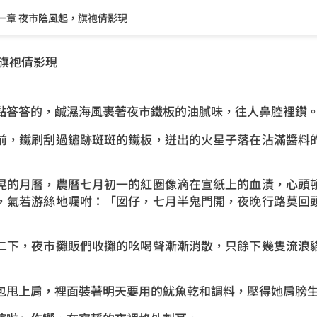
一章 夜市陰風起，旗袍倩影現
，旗袍倩影現
黏答答的，鹹濕海風裹著夜市鐵板的油膩味，往人鼻腔裡鑽
前，鐵刷刮過鏽跡斑斑的鐵板，迸出的火星子落在沾滿醬料
晃的月曆，農曆七月初一的紅圈像滴在宣紙上的血漬，心頭
，氣若游絲地囑咐：「囡仔，七月半鬼門開，夜晚行路莫回
​
二下，夜市攤販們收攤的吆喝聲漸漸消散，只餘下幾隻流浪
包甩上肩，裡面裝著明天要用的魷魚乾和調料，壓得她肩膀