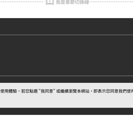
我是章節切換線
用體驗，若您點選 "我同意" 或繼續瀏覽本網站，即表示您同意我們使用第三