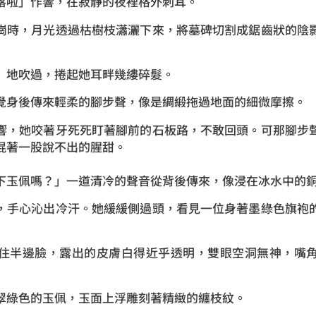
喀啦」作響，在寂靜的夜裡格外刺耳。
崗時，月光透過枯樹枝瀟灑下來，將墓碑切割成鋸齒狀的陰
」地吹過，捲起她耳畔幾縷碎髮。
覺身後傳來輕柔的腳步聲，像是綢緞拖過地面的細微摩擦。
響，她咬著牙死死盯著腳前的石板路，不敢回頭。可那腳步
混著一股說不出的腥甜。
下玉佩嗎？」一道清冷的聲音從背後傳來，像浸在冰水中的
，手心沁出冷汗。她緩緩側過頭，看見一位身著墨綠色旗袍
住半邊臉，露出的皮膚白得近乎透明，雙眼空洞無神，嘴
翠綠色的玉佩，玉面上浮雕刻著精緻的纏枝紋。