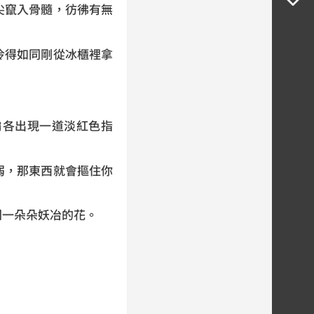
尖竄入骨髓，彷彿有無
冷得如同剛從冰櫃裡拿
肩各出現一道淡紅色指
弱，那東西就會摳住你
開一朵朵妖冶的花。