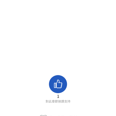
1
對此章節按讚支持