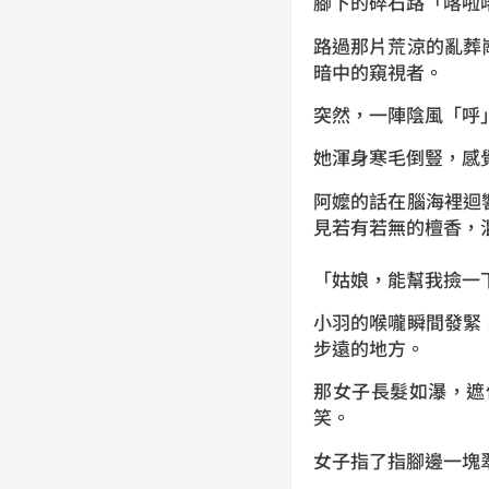
腳下的碎石路「喀啦
路過那片荒涼的亂葬
暗中的窺視者。​
突然，一陣陰風「呼
她渾身寒毛倒豎，感
阿嬤的話在腦海裡迴
見若有若無的檀香，
「姑娘，能幫我撿一
小羽的喉嚨瞬間發緊
步遠的地方。
那女子長髮如瀑，遮
笑。​
女子指了指腳邊一塊