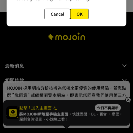
Cancel
OK
最新消息
相關條款
MOJOIN
採用網站分析技術為您帶來更優質的使用體驗，若您點
聯絡我們
選 "我同意" 或繼續瀏覽本網站，即表示您同意我們使用第三方
Cookie，欲瞭解更多資訊請見
隱私權政策
。
點擊
加入主畫面
今日不再顯示
將MOJOIN新增至手機主畫面，
快速點開，BL、
百合
、戀愛，
我同意
原創台灣漫畫、小說線上看！
© 2024 gamania Digital Entertainment Co., Ltd.