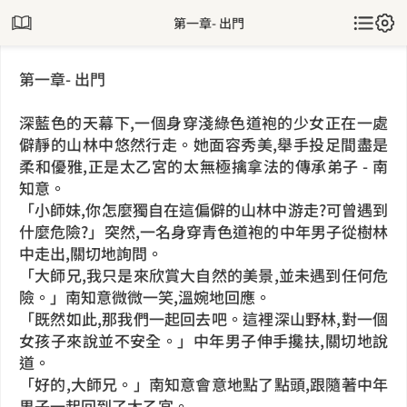
第一章- 出門
第一章- 出門
深藍色的天幕下,一個身穿淺綠色道袍的少女正在一處
僻靜的山林中悠然行走。她面容秀美,舉手投足間盡是
柔和優雅,正是太乙宮的太無極擒拿法的傳承弟子 - 南
知意。
「小師妹,你怎麼獨自在這偏僻的山林中游走?可曾遇到
什麼危險?」突然,一名身穿青色道袍的中年男子從樹林
中走出,關切地詢問。
「大師兄,我只是來欣賞大自然的美景,並未遇到任何危
險。」南知意微微一笑,溫婉地回應。
「既然如此,那我們一起回去吧。這裡深山野林,對一個
女孩子來說並不安全。」中年男子伸手攙扶,關切地說
道。
「好的,大師兄。」南知意會意地點了點頭,跟隨著中年
男子一起回到了太乙宮。