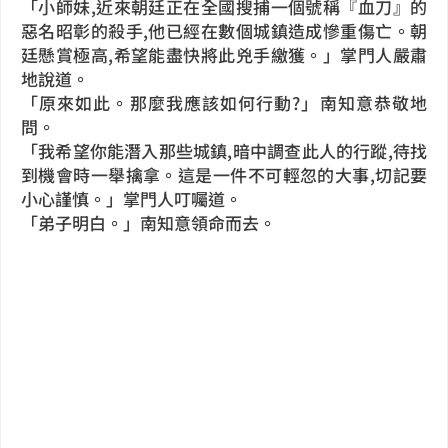
「小師妹,近來朝廷正在全國搜捕一個號稱『血刀』的
惡名昭彰的殺手,他已經在數個城鎮造成慘重傷亡。朝
廷懸賞極高,希望能盡快將此兇手繳獲。」掌門人嚴肅
地說道。
「原來如此。那麼我應該如何行動?」南知意恭敬地
問。
「我希望你能潛入那些城鎮,暗中調查此人的行蹤,待找
到機會時一舉擒拿。這是一件不可輕忽的大事,切記要
小心謹慎。」掌門人叮囑道。
「弟子明白。」南知意領命而去。