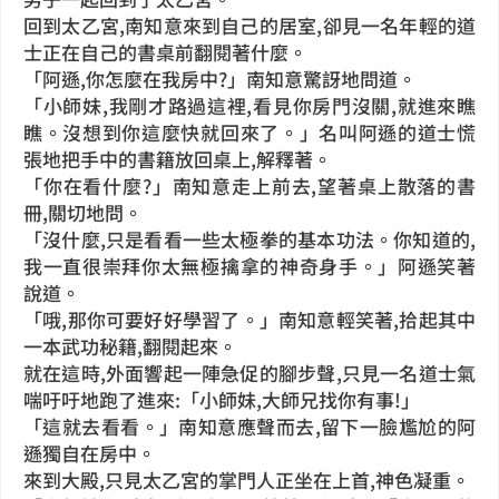
回到太乙宮,南知意來到自己的居室,卻見一名年輕的道
士正在自己的書桌前翻閱著什麼。
「阿遜,你怎麼在我房中?」南知意驚訝地問道。
「小師妹,我剛才路過這裡,看見你房門沒關,就進來瞧
瞧。沒想到你這麼快就回來了。」名叫阿遜的道士慌
張地把手中的書籍放回桌上,解釋著。
「你在看什麼?」南知意走上前去,望著桌上散落的書
冊,關切地問。
「沒什麼,只是看看一些太極拳的基本功法。你知道的,
我一直很崇拜你太無極擒拿的神奇身手。」阿遜笑著
說道。
「哦,那你可要好好學習了。」南知意輕笑著,拾起其中
一本武功秘籍,翻閱起來。
就在這時,外面響起一陣急促的腳步聲,只見一名道士氣
喘吁吁地跑了進來:「小師妹,大師兄找你有事!」
「這就去看看。」南知意應聲而去,留下一臉尷尬的阿
遜獨自在房中。
來到大殿,只見太乙宮的掌門人正坐在上首,神色凝重。