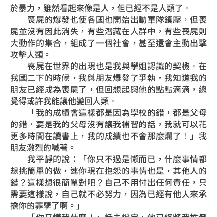
於暴力，雖然看起來像是人，但已經不是人類了。
喪屍的爆發也使各國也開始出動軍隊鎮壓，但喪
屍並沒有因此消失，有些潛藏在人群中，有些喪屍則
大動作的集合，組成了一個社會，甚至還會主動出擊
攻擊人類。
喪屍在世界的出現也是我與學姐認識的契機。在
我國二下的時候，我與朋友爆發了爭執，我知道我的
朋友已經成為喪屍了，但回想起與他的點點滴滴，總
覺得或許我能讓他變回人類。
「我的成績會這樣都是因為學校的錯，都是父母
的錯，要是我的父母沒有讓我補習的話，我就可以花
更多時間在讀書上，我的成績也不會那麼爛了！」我
朋友激烈的喊著。
我平靜的說：「你只不過是懶而已，什麼事情都
想挑簡單的做，連你現在抱怨的事情也是，其他人的
錯？這樣想很簡單對吧？自己不用付出任何責任，只
需要這樣說，自己就不必努力，因為已經有他人來承
擔你的罪孽了啊。」
「你又懂我什麼！」話未說完，他已經將我推倒