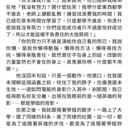
在地「我沒有努力？開什麼玩笑！我學什麼東西都學
不進去，老師上課都亂教！補習班浪費我的時間！我
已經花很多時間在學習了，只是都學不進去，你憑什
麼說我沒有努力！你們這些成功者只不過是恰好成功
了，所以才能這樣不負責任的大放厥詞！」
「你的努力只不過是演給你自己看的而已，我說
你懶，是說你懶得動腦，懶得找方法，懶得尋找方
向，懶得承擔責任，既然責任不在身上的話，改變的
力量當然也不會在你身上，真羨慕你啊，什麼都不用
做。」
他沒回半句話，只是一個動作，他張口，在我還
未理解這個涵義之前，咬住了我的脖子，在痛覺還未
生效，一道如閃電般的身影介入其中，剎那間，我已
經與那名好友分離，出現在我眼前的是一個英雄的背
影——那是學姐的背影。
在那之後，我就跟隨著學姐的腳步，一路上了大
學，選了同樣的科系，進了同樣的社團，這一切，都
是為了追隨著英雄的步伐，都是為了追隨著學姐妳