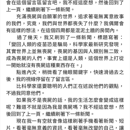
會在這個留言區留言吧，我不經這麼想，然後回到了
上一頁，繼續刷著下一條新聞。
充滿喪屍與自願軍的世界，追求著毫無寓意故事
的我們，究竟，我們與世界都喪失了什麼？我偶爾會
有這樣的想法，在這個四周都是混泥土牆的房間內。
過了幾天，我又刷到了一條新聞，標題寫著：
「變回人類的疫苗恐是騙局，科學家最新研究發現，
其實世界上並無喪屍，喪屍的基因與人類別無二致，
成為喪屍的人們，事實上還是人類，這個世界上打從
一開始就沒有喪屍這種東西存在。」
點進內文，稍微看了幾眼關鍵字，快速滑過去之
後，我的視線停留在了留言區。
比科學家還要聰明的人們正在述說他們的觀點，
不過我同意他們。
如果我不是喪屍的話，我的生活怎麼會變成這樣
呢？難道不就是因為我是喪屍嗎？我不經這麼想，然
後回到了上一頁，繼續刷著下一條新聞。
現在我一有空就會像這樣刷著手機看著新聞、短
片，看著毫無意義的資訊，看著毫無改變的自己，讓