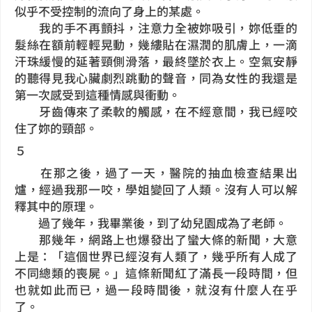
似乎不受控制的流向了身上的某處。
我的手不再顫抖，注意力全被妳吸引，妳低垂的
髮絲在額前輕輕晃動，幾縷貼在濕潤的肌膚上，一滴
汗珠緩慢的延著頸側滑落，最終墜於衣上。空氣安靜
的聽得見我心臟劇烈跳動的聲音，同為女性的我還是
第一次感受到這種情感與衝動。
牙齒傳來了柔軟的觸感，在不經意間，我已經咬
住了妳的頸部。
５
在那之後，過了一天，醫院的抽血檢查結果出
爐，經過我那一咬，學姐變回了人類。
沒有人可以解
釋其中的原理。
過了幾年，我畢業後，到了幼兒園成為了老師。
那幾年，網路上也爆發出了蠻大條的新聞，大意
上是：「這個世界已經沒有人類了，幾乎所有人成了
不同總類的喪屍。」這條新聞紅了滿長一段時間，但
也就如此而已，過一段時間後，就沒有什麼人在乎
了。