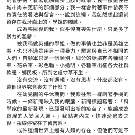
城市尚未更新的那個部分；我一樣會對著事件發表不
負責任的看法與留言……說到這裡，我忽然想起還尚
留存在我牙齒上的，學姐的觸感。
成為喪屍後的我，似乎沒有喪失什麼，只是多了
暴力的濫發。
被我稱做英雄的學姐，做的事情也並非是英雄之
事，也只不過是用另一種暴力，驅逐與自己不相同的
人們，自願軍只是一個類別，細分的話還有各種鴿子
軍、花朵軍、彩色腦、小透明，各種軍出征各大社群
軟體、鄉民板，所到之處寸草不生。
沒有交流，沒有邏輯，沒有思考，什麼都沒有。
這個世界究竟喪失了什麼？
在幼兒園的午休期間，我跟往常一樣刷著手機的
時候，一條新聞映入我的眼簾，新聞標題寫著：「科
學家的最新發現，已經發明出新的疫苗了，能讓成為
喪屍的人變回人類。」我點進內文，快速滑過去之
後，視線停留在了留言區。
或許這個世界上還有人類的存在，但他們可能不