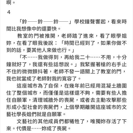
啊。
４
「鈴——鈴——鈴——」學校鐘聲響起，看來時
間比我想像中的還要快。
教室的門被推開，老師踏了進來，看了眼學姐
妳，在看了眼我後說：「時間已經到了，如果你做不
到的話，要其他人來做也行。」
「不……我做得到，再給我二十……不用，十分
鐘就好了，我還有些話想說。」我緊握著槍的右手止
不住的微微顫抖著，老師不發一語關上了教室的門，
我也就當成了老師對我的寬容了。
這座城市為了自保，在幾年前已經用混凝土牆圍
住了整個城市，而僅僅是這樣還不夠，需要有些人擔
任自願軍，清理城牆外的喪屍，或者去主動攻擊那些
形成小型社會的喪屍們，上個學期離開這座城市的文
藝社學長姐們就是自願軍。
文藝社的其他成員們都犧牲了，唯獨妳存活了下
來。代價是……妳成了喪屍。