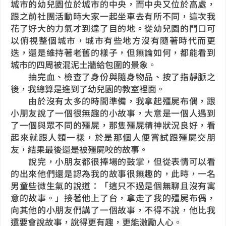
城市的幼兒園位於城市的中央，而中央又位於高處，
跟之前社團活動時大家一起坐車去有所不同，這次我
花了好大的力氣才到達了目的地。從幼兒園的門口可
以俯視整個城市，城市有些地方沒有隨著時代而更
迭，還是維持著老舊的樣子，但無論如何，都能看到
城市的四周被混泥土牆給包圍的景象。
抽完血、檢查了身份與隨身物品、按了指靜脈之
後，我總算是進到了幼兒園的教室裡面。
由於沒有太多的時間準備，我拿起殭屍布偶，跟
小朋友說了一個很無趣的小故事，大意是一個人遇到
了一個與眾不同的殭屍，那隻殭屍精神狀況良好，看
起來就跟人類一樣，於是那個人便嘗試跟殭屍交朋
友，結果最後還是被殭屍咬的故事。
說完，小朋友都很捧場的鼓掌，但從表情可以看
的出來他們還是認為我的故事很無趣的，此時，一名
男童些微生氣的說道：「這只不過是個無聊且沒有寓
意的故事。」接著他上了台，拿走了我的殭屍布偶，
向其他的小朋友們講了一個故事，不得不說，他比我
還要會說故事，說得更有趣，更能激勵人心。