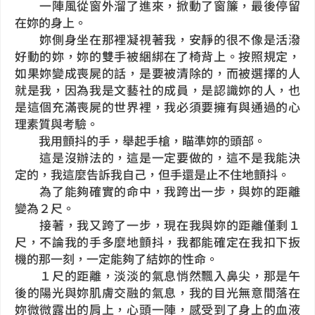
一陣風從窗外溜了進來，掀動了窗簾，最後停留
在妳的身上。
妳側身坐在那裡凝視著我，安靜的很不像是活潑
好動的妳，妳的雙手被綑綁在了椅背上。按照規定，
如果妳變成喪屍的話，是要被清除的，而被選擇的人
就是我，因為我是文藝社的成員，是認識妳的人，也
是這個充滿喪屍的世界裡，我必須要擁有與通過的心
理素質與考驗。
我用顫抖的手，舉起手槍，瞄準妳的頭部。
這是沒辦法的，這是一定要做的，這不是我能決
定的，我這麼告訴我自己，但手還是止不住地顫抖。
為了能夠確實的命中，我跨出一步，與妳的距離
變為２尺。
接著，我又跨了一步，現在我與妳的距離僅剩１
尺，不論我的手多麼地顫抖，我都能確定在我扣下扳
機的那一刻，一定能夠了結妳的性命。
１尺的距離，淡淡的氣息悄然飄入鼻尖，那是午
後的陽光與妳肌膚交融的氣息，我的目光無意間落在
妳微微露出的肩上，心頭一陣，感受到了身上的血液