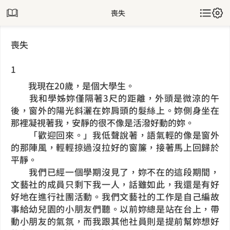
喪失
喪失
1
我現在20歲，是個大學生。
我和學姊妳僅隔著3尺的距離，外頭是微涼的午
後，窗外的陽光斜灑在妳肩頭的髮絲上。妳側身坐在
那裡凝視著我，安靜的很不像是活潑好動的妳。
「歡迎回來。」我低聲說著，語氣輕的像是窗外
的那陣風，輕輕掠過沒拉好的窗簾，接著馬上回歸於
平靜。
我們已經一個學期沒見了，妳不在的這段期間，
文藝社的成員只剩下我一人，話雖如此，我還是有好
好地在進行社團活動。我們文藝社的工作是自己編故
事給幼兒園的小朋友們聽。以前妳總是站在台上，帶
動小朋友的氣氛，而我跟其他社員則是提前幫妳想好