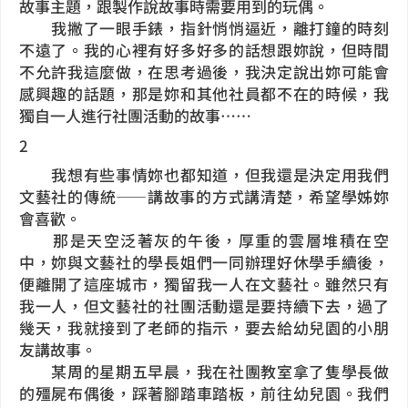
故事主題，跟製作說故事時需要用到的玩偶。
我撇了一眼手錶，指針悄悄逼近，離打鐘的時刻
不遠了。我的心裡有好多好多的話想跟妳說，但時間
不允許我這麼做，在思考過後，我決定說出妳可能會
感興趣的話題，那是妳和其他社員都不在的時候，我
獨自一人進行社團活動的故事……
2
我想有些事情妳也都知道，但我還是決定用我們
文藝社的傳統——講故事的方式講清楚，希望學姊妳
會喜歡。
那是天空泛著灰的午後，厚重的雲層堆積在空
中，妳與文藝社的學長姐們一同辦理好休學手續後，
便離開了這座城市，獨留我一人在文藝社。雖然只有
我一人，但文藝社的社團活動還是要持續下去，過了
幾天，我就接到了老師的指示，要去給幼兒園的小朋
友講故事。
某周的星期五早晨，我在社團教室拿了隻學長做
的殭屍布偶後，踩著腳踏車踏板，前往幼兒園。我們