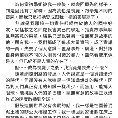
為何當初學姐被我一咬後，就變回原先的樣子，
到是因此有了解釋，因為我也是喪屍，跟學姐不同的
喪屍，而我只是把她變成跟我一樣的喪屍罷了。
無論是我那將一切責任都歸咎於他人的國中好
友、以拯救之名四處殺害異己的學姐、指責故事無聊
且無寓意的男童，結果只是說著另一個無寓意故事的
他，還有我……我們都成了追求大量資訊，成了資訊
的一員，失去了個人意識、置身事外、膚淺，對於跟
自身價值觀不同的人則會付諸於暴力，雖然看起來像
是人，但已經不是人類的存在了。
但……成為喪屍了之後，我究竟是喪失了什麼？
隨著網際網路的發達，人們說這是一個資訊爆炸
的時代，但卻沒有人說這是一個知識爆炸的時代，因
為對人們真正有用的知識一樣稀少，而無用、能搏人
眼球、能挑動人們的多巴胺、毫無寓意的故事正以爆
炸式的速度散播到全球。
假設這個世界沒有喪屍的話，我一樣是在圍著混
泥土牆的辦公大樓裡工作；我一樣回到家後躺在床上
刷著手機，看著能觸動多巴胺的故事；我一樣是住在