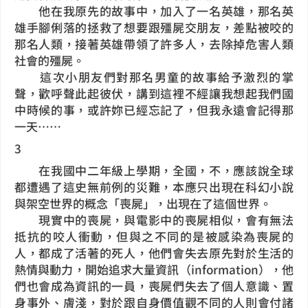
他在我原先的故事中，加入了一名英雄，那名英
雄手腳俐落的拯救了想要跟殭屍交朋友，差點被咬的
那名人類，接著英雄帶領了許多人，去除掉危害人類
社會的殭屍。
這次小朋友們對那名男童的故事給予激烈的掌
聲，歡呼聲此起彼伏，講到這裡不經讓我想起我們國
中時候的事，或許妳已經忘記了，但我永遠會記得那
一天……
3
在我國中二年級上學期，全國，不，應該說全球
都遭遇了這史無前例的災難，本應只出現在科幻小說
與架空世界的概念「喪屍」，出現在了這個世界。
現實中的喪屍，與電影中的喪屍相似，會有無法
抵抗的咬人衝動，但與之不同的是被感染為喪屍的
人，都成了活著的死人，他們會失去原先對於生活的
熱情與動力，開始追求大量資訊（information），他
們也會成為資訊的一員，喪屍們失去了個人意識、置
身事外、膚淺，對於跟自身價值觀不同的人則會付諸