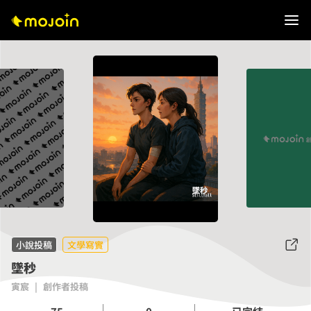
小說投稿
文學寫實
墜秒
寅宸
|
創作者投稿