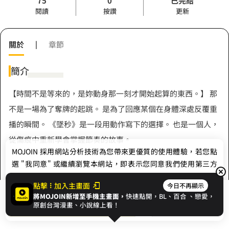
75
0
已完結
閱讀
按讚
更新
關於
|
章節
簡介
【時間不是等來的，是妳動身那一刻才開始起算的東西。】 那
不是一場為了奪牌的起跳。 是為了回應某個在身體深處反覆重
播的瞬間。 《墜秒》是一段用動作寫下的選擇。 也是一個人，
從傷痕中重新學會掌握節奏的故事。
MOJOIN
採用網站分析技術為您帶來更優質的使用體驗，若您點
選 "我同意" 或繼續瀏覽本網站，即表示您同意我們使用第三方
Cookie，欲瞭解更多資訊請見
隱私權政策
。
作者
點擊
加入主畫面
今日不再顯示
將MOJOIN新增至手機主畫面，
快速點開，BL、
百合
、戀愛，
我同意
開始閱讀
收藏
原創台灣漫畫、小說線上看！
寅宸