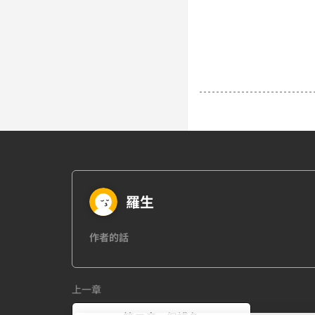
羅生
作者的話
上一章