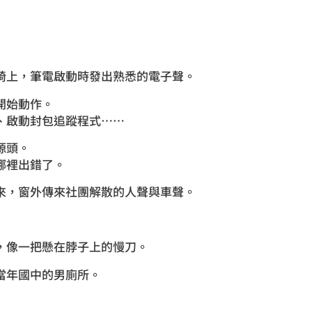
椅上，筆電啟動時發出熟悉的電子聲。
開始動作。
、啟動封包追蹤程式……
源頭。
哪裡出錯了。
來，窗外傳來社團解散的人聲與車聲。
，像一把懸在脖子上的慢刀。
當年國中的男廁所。