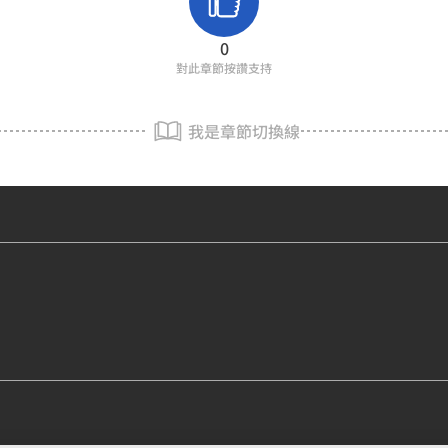
0
對此章節按讚支持
我是章節切換線