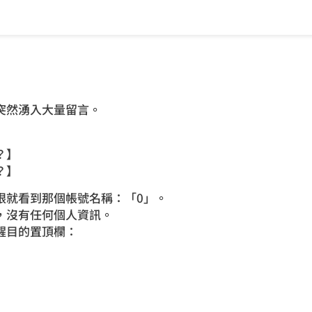
突然湧入大量留言。
？】
？】
眼就看到那個帳號名稱：「0」。
，沒有任何個人資訊。
醒目的置頂欄：