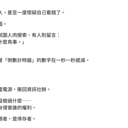
久，甚至一度懷疑自己看錯了。
圖。
試圖人肉搜索、有人則留言：
什麼鳥事。」
著「倒數計時器」的數字在一秒一秒遞減。
電電源，衝回資訊社辦。
沒做過什麼——
有侵害誰的權利。
觀者，是倖存者。