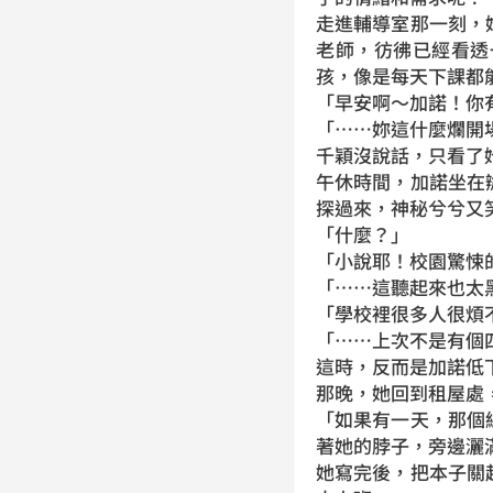
走進輔導室那一刻，
老師，彷彿已經看透
孩，像是每天下課都
「早安啊～加諾！你
「……妳這什麼爛開
千穎沒說話，只看了
午休時間，加諾坐在
探過來，神秘兮兮又
「什麼？」
「小說耶！校園驚悚
「……這聽起來也太
「學校裡很多人很煩
「……上次不是有個
這時，反而是加諾低
那晚，她回到租屋處
「如果有一天，那個
著她的脖子，旁邊灑
她寫完後，把本子關