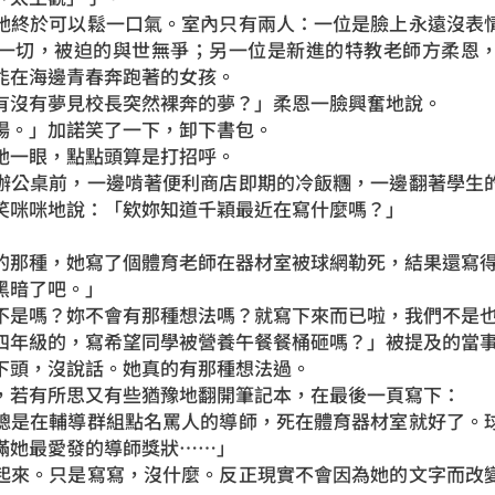
她終於可以鬆一口氣。室內只有兩人：一位是臉上永遠沒表
一切，被迫的與世無爭；另一位是新進的特教老師方柔恩
能在海邊青春奔跑著的女孩。
有沒有夢見校長突然裸奔的夢？」柔恩一臉興奮地說。
場。」加諾笑了一下，卸下書包。
她一眼，點點頭算是打招呼。
辦公桌前，一邊啃著便利商店即期的冷飯糰，一邊翻著學生
笑咪咪地說：「欸妳知道千穎最近在寫什麼嗎？」
的那種，她寫了個體育老師在器材室被球網勒死，結果還寫
黑暗了吧。」
不是嗎？妳不會有那種想法嗎？就寫下來而已啦，我們不是
四年級的，寫希望同學被營養午餐餐桶砸嗎？」被提及的當
下頭，沒說話。她真的有那種想法過。
，若有所思又有些猶豫地翻開筆記本，在最後一頁寫下：
總是在輔導群組點名罵人的導師，死在體育器材室就好了。
滿她最愛發的導師獎狀……」
起來。只是寫寫，沒什麼。反正現實不會因為她的文字而改