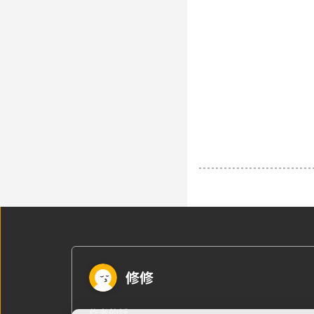
修修
作者的話