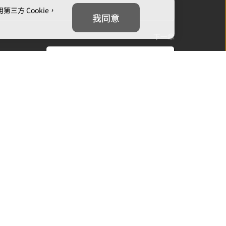
方 Cookie，
我同意
下一章
【第二章：不只是小說】
我們
追蹤我們
信箱：
cs@mojoin.com
者平台客服信箱：
creator_cs@mojoin.com