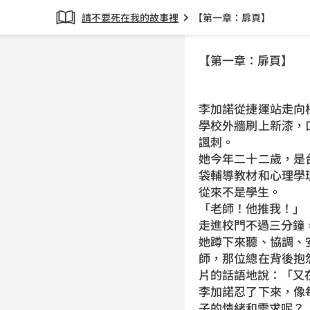
請不要死在我的故事裡
【第一章：扉頁】
chevron_right
【第一章：扉頁】
李加諾從捷運站走向
學校外牆刷上新漆，
諷刺。
她今年二十二歲，是
袋輔導教材和心理學
從來不是學生。
「老師！他推我！」
走進校門不過三分鐘
她蹲下來聽、協調、
師，那位總在背後抱
片的話語地說：「又
李加諾忍了下來，像
子的情緒和需求呢？