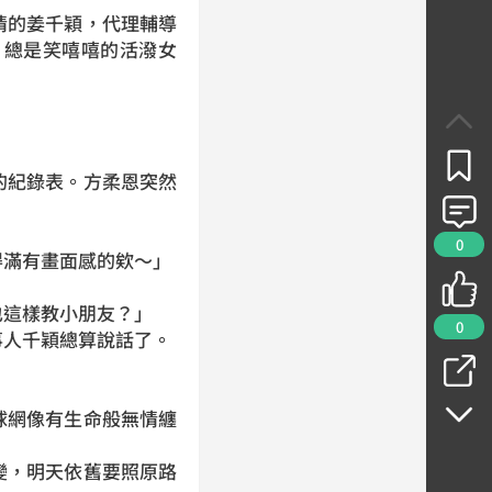
情的姜千穎，代理輔導
，總是笑嘻嘻的活潑女
的紀錄表。方柔恩突然
0
得滿有畫面感的欸～」
也這樣教小朋友？」
0
事人千穎總算說話了。
球網像有生命般無情纏
變，明天依舊要照原路