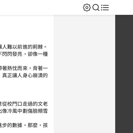
讓人難以前進的荊棘。
下閃閃發亮，卻像一種
帶著熱忱而來，背著一
，真正讓人身心崩潰的
意從校門口走過的文老
出像冷風中劃傷臉頰雪
進步的數據。那麼，孩