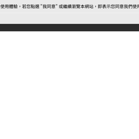
用體驗，若您點選 "我同意" 或繼續瀏覽本網站，即表示您同意我們使用第三
最新消息
相關條款
聯絡
公告
MOJOIN
使用服務條款
客服
活動
創作
相關新聞
作品推薦
常見問題