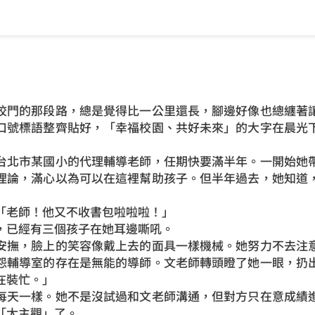
校門的那段路，總是覺得比一公里還長，腳邊好像也總纏著
口號標語整齊貼好，「幸福校園、共好未來」的大字在晨光
台北市某國小的代理輔導老師，任期快要滿半年。一開始她
理論，滿心以為可以在這裡幫助孩子。但半年過去，她知道
「老師！他又不收書包啦啦啦！」
，已經有三個孩子在她耳邊嘶吼。
安撫，臉上的笑容像戴上去的面具一樣機械。她努力不去注
怨輔導室的存在是無能的導師。文老師轉頭瞪了她一眼，扔
在裝忙。」
每天一樣。她不是沒試過和文老師溝通，但對方只在意成績
「太主觀」了。