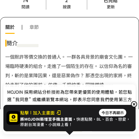
74
2
已完結
閱讀
按讚
更新
關於
|
章節
簡介
一個默許等價交換的普通人。 一群各具背景的廟會文化團。 一
場臨時硬湊的組合，走進了一個陌生的存在。 以信仰為名的審
判，斬的是業障因果，還是惡業偽作？ 那憑空出現的家將，終
於走到了他的面前。 仿佛一千根線香，同時燃燒⋯⋯
MOJOIN
採用網站分析技術為您帶來更優質的使用體驗，若您點
選 "我同意" 或繼續瀏覽本網站，即表示您同意我們使用第三方
Cookie，欲瞭解更多資訊請見
隱私權政策
。
作者
點擊
加入主畫面
今日不再顯示
將MOJOIN新增至手機主畫面，
快速點開，BL、
百合
、戀愛，
我同意
開始閱讀
收藏
原創台灣漫畫、小說線上看！
安譏酸