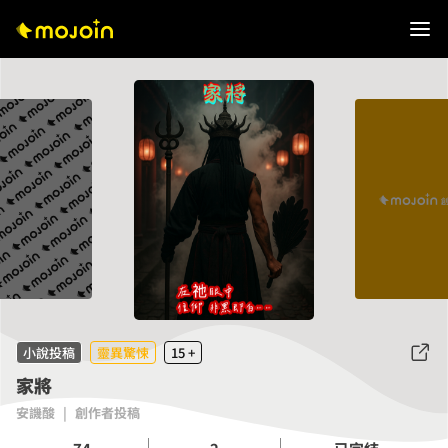
小說投稿
靈異驚悚
15 +
家將
安譏酸
|
創作者投稿