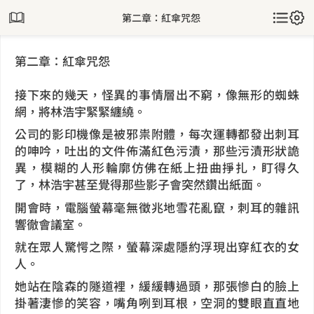
第二章：紅傘咒怨
第二章：紅傘咒怨
接下來的幾天，怪異的事情層出不窮，像無形的蜘蛛
網，將林浩宇緊緊纏繞。
公司的影印機像是被邪祟附體，每次運轉都發出刺耳
的呻吟，吐出的文件佈滿紅色污漬，那些污漬形狀詭
異，模糊的人形輪廓仿佛在紙上扭曲掙扎，盯得久
了，林浩宇甚至覺得那些影子會突然鑽出紙面。​
開會時，電腦螢幕毫無徵兆地雪花亂竄，刺耳的雜訊
響徹會議室。
就在眾人驚愕之際，螢幕深處隱約浮現出穿紅衣的女
人。
她站在陰森的隧道裡，緩緩轉過頭，那張慘白的臉上
掛著淒慘的笑容，嘴角咧到耳根，空洞的雙眼直直地