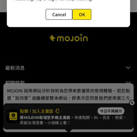
Cancel
OK
最新消息
相關條款
MOJOIN
採用網站分析技術為您帶來更優質的使用體驗，若您點
聯絡我們
選 "我同意" 或繼續瀏覽本網站，即表示您同意我們使用第三方
Cookie，欲瞭解更多資訊請見
隱私權政策
。
點擊
加入主畫面
今日不再顯示
將MOJOIN新增至手機主畫面，
快速點開，BL、
百合
、戀愛，
我同意
原創台灣漫畫、小說線上看！
© 2024 gamania Digital Entertainment Co., Ltd.