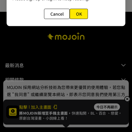
Cancel
OK
最新消息
相關條款
MOJOIN
採用網站分析技術為您帶來更優質的使用體驗，若您點
聯絡我們
選 "我同意" 或繼續瀏覽本網站，即表示您同意我們使用第三方
Cookie，欲瞭解更多資訊請見
隱私權政策
。
點擊
加入主畫面
今日不再顯示
將MOJOIN新增至手機主畫面，
快速點開，BL、
百合
、戀愛，
我同意
原創台灣漫畫、小說線上看！
© 2024 gamania Digital Entertainment Co., Ltd.