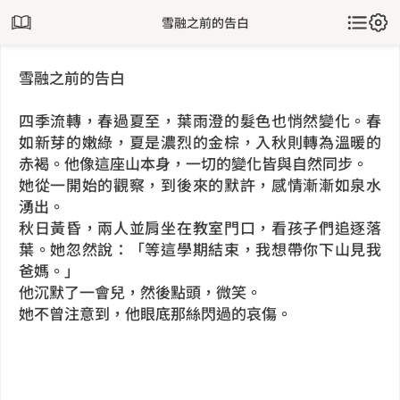
雪融之前的告白
雪融之前的告白
四季流轉，春過夏至，葉雨澄的髮色也悄然變化。春
如新芽的嫩綠，夏是濃烈的金棕，入秋則
轉為溫暖的
赤褐。他像這座山本身，一切的變化皆與自然同步。
她從一開始的觀察，到後來的默許，感情漸漸如泉水
湧出。
秋日黃昏，兩人並肩坐在教室門口，看孩子們追逐落
葉。她忽然說：「等這學期結束，我想帶你
下山見我
爸媽。」
他沉默了一會兒，然後點頭，微笑。
她不曾注意到，他眼底那絲閃過的哀傷。