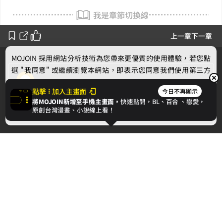
我是章節切換線
上一章
下一章
MOJOIN
採用網站分析技術為您帶來更優質的使用體驗，若您點
選 "我同意" 或繼續瀏覽本網站，即表示您同意我們使用第三方
ya
Cookie，欲瞭解更多資訊請見
隱私權政策
。
點擊
加入主畫面
今日不再顯示
將MOJOIN新增至手機主畫面，
快速點開，BL、
百合
、戀愛，
作者的話
我同意
原創台灣漫畫、小說線上看！
下一章
雪地花開