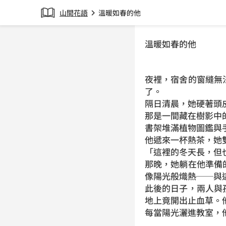
山間花語
溫暖如春的他
chevron_right
溫暖如春的他
夜裡，宿舍的窗縫無
了。
隔日清晨，她硬著頭
那是一間藏在樹影中
書架堆滿植物圖鑑與
他遞來一杯熱茶，她
「這裡的冬天長，但
那晚，她躺在他準備
像陽光般熾熱──與
此後的日子，兩人與
地上竟開出止血草。
每當陽光灑進教室，