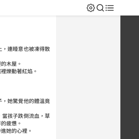
上，連睡意也
被凍得散
腰的木屋。
爐裡爍動著紅
焰。
子，她驚覺他
的體溫竟
，當孩子跌倒
流血，草
市的
疲憊。
滲進她的心
裡。