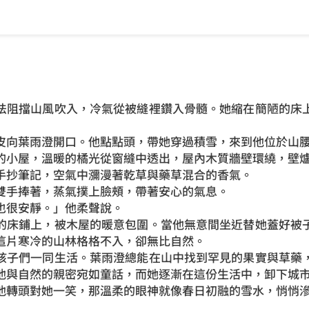
法阻擋山風吹入，冷氣從被縫裡鑽入骨髓。她縮在簡陋的床
皮向葉雨澄開口。他點點頭，帶她穿過積雪，來到他位於山
的小屋，溫暖的橘光從窗縫中透出，屋內木質牆壁環繞，壁
手抄筆記，空氣中瀰漫著乾草與藥草混合的香氣。
雙手捧著，蒸氣撲上臉頰，帶著安心的氣息。
也很安靜。」他柔聲說。
的床鋪上，被木屋的暖意包圍。當他無意間坐近替她蓋好被
這片寒冷的山林格格不入，卻無比自然。
孩子們一同生活。葉雨澄總能在山中找到罕見的果實與草藥
他與自然的親密宛如童話，而她逐漸在這份生活中，卸下城
他轉頭對她一笑，那溫柔的眼神就像春日初融的雪水，悄悄