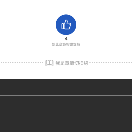
4
對此章節按讚支持
我是章節切換線