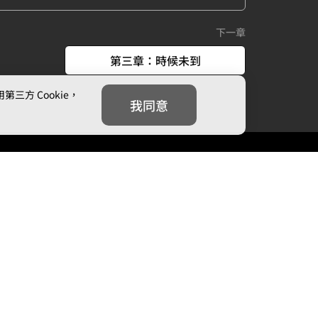
下一章
第三章：時候未到
方 Cookie，
我同意
我們
追蹤我們
信箱：
cs@mojoin.com
者平台客服信箱：
creator_cs@mojoin.com