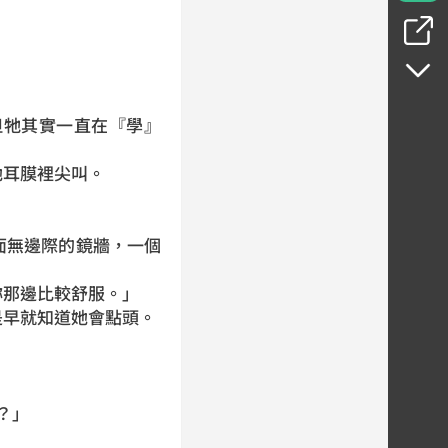
但牠其實一直在『學』
她耳膜裡尖叫。
面無邊際的鏡牆，一個
妳那邊比較舒服。」
是早就知道她會點頭。
？」