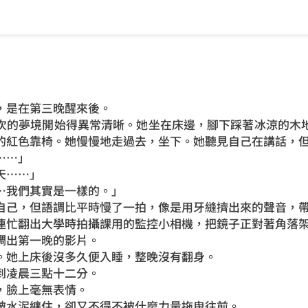
，是在第三晚醒來後。
次的夢境開始得異常清晰。她坐在床邊，腳下踩著冰涼的木
的紅色靠椅。她慢慢地走過去，坐下。她聽見自己在講話，
……」
天……」
…我們其實是一樣的。」
自己，但語調比平時慢了一拍，像是用牙縫擠出來的聲音，
連忙翻出大學時拍攝課用的監控小相機，把鏡子正對著角落
調出第一晚的影片。
。她上床後沒多久便入睡，整晚沒有翻身。
到凌晨三點十二分。
，臉上毫無表情。
被水泥纏住，卻又不得不被什麼力量拖曳往前。