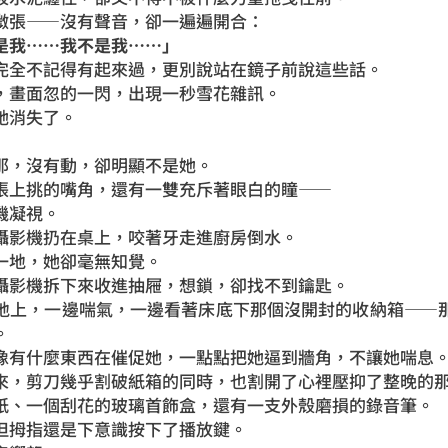
微張——沒有聲音，卻一遍遍開合：
是我……我不是我……」
完全不記得有起來過，更別說站在鏡子前說這些話。
，畫面忽的一閃，出現一秒雪花雜訊。
她消失了。
那，沒有動，卻明顯不是她。
張上挑的嘴角，還有一雙充斥著眼白的瞳——
機凝視。
攝影機
扔在桌上
，咬著牙走進廚房倒水。
一地，她卻毫無知覺。
攝影機拆下來收進抽屜，想鎖，卻找不到鑰匙。
地上，一邊喘氣，一邊看著床底下那個沒開封的收納箱——
。
像有什麼東西在催促她，一點點把她逼到牆角，不讓她喘息
來，剪刀幾乎割破紙箱的同時，也割開了心裡壓抑了整晚的
紙、一個刮花的玻璃首飾盒，還有一支外殼磨損的錄音筆。
但拇指還是下意識按下了播放鍵。