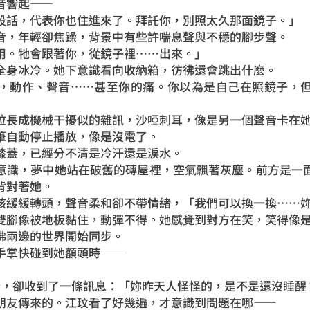
音響起——
段話，代表你也住進來了。拜託你，別照太久那面鏡子。」
音，年輕卻焦躁，背景中有些許喘息聲與不穩的腳步聲。
用。牠會跟著你，從鏡子裡……出來。」
全身冰冷。她下意識看向收納箱，彷彿還會跳出什麼。
，動作、聲音……甚至你的痛。你以為是自己在照鏡子，
拉長成機械干擾似的雜訊，沙啞刺耳，像是另一個聲音卡在
筆自動停止播放，像是沒電了。
膝蓋，已經分不清是冷汗還是淚水。
意識，夢中她站在破舊的磚屋裡，空氣飄著灰塵。前方是一
背對著她。
孩緩緩轉頭，聲音柔和卻不帶情緒，「我們可以換一換……
雙腳像被地板黏住，動彈不得。她感覺到對方在笑，笑得像
彿兩邊的世界開始同步。
手掌快碰到她額頭時——
8 分，卻收到了一條訊息：「妳昨天人怪怪的，是不是還沒睡醒
朋友傳來的。江玟看了好幾遍，才意識到問題在哪——