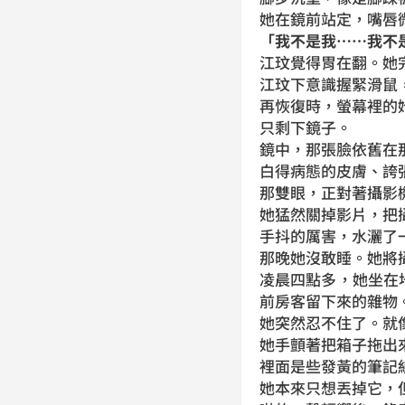
她在鏡前站定，嘴唇
「我不是我……我不
江玟覺得胃在翻。她
江玟下意識握緊滑鼠
再恢復時，螢幕裡的
只剩下鏡子。
鏡中，那張臉依舊在
白得病態的皮膚、誇
那雙眼，正對著攝影
她猛然關掉影片，把
手抖的厲害，水灑了
那晚她沒敢睡。她將
凌晨四點多，她坐在
前房客留下來的雜物
她突然忍不住了。就
她手顫著把箱子拖出
裡面是些發黃的筆記
她本來只想丟掉它，