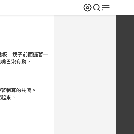
地板，鏡子前面擺著一
但嘴巴沒有動。
帶著刺耳的共鳴。
架起來。