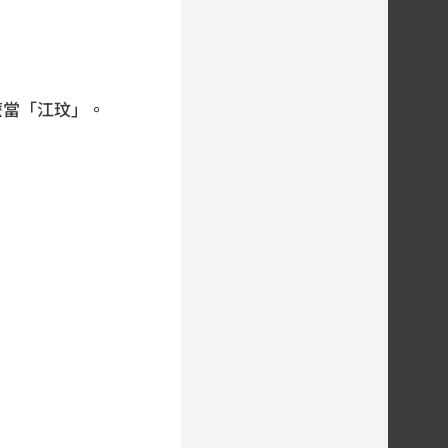
麼當「江玟」。