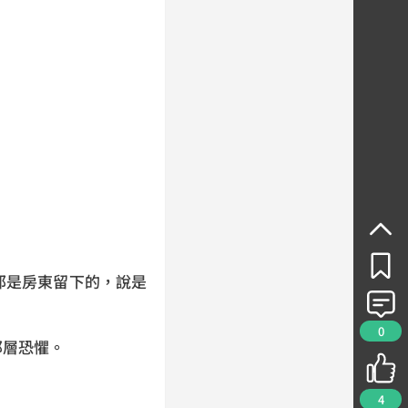
那是房東留下的，說是
。
0
那層恐懼。
4