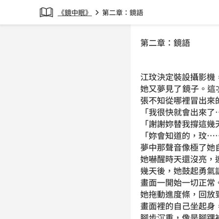
《鏡中眠》
第二章：鏡語
chevron_right
第二章：鏡語
江玟決定裝設攝影機
她又夢見了鏡子。這
張不知從哪裡冒出來
「我很快就會出來了
「謝謝妳替我撐這幾
「妳會知道的，玟…
夢中那聲音像極了她
她嚇醒時天還沒亮，
幾天後，她鼓起勇氣
畫面一開始一切正常
她拖動進度條，回放
畫面裡的自己坐起身
腳步沉重，像是腳踝