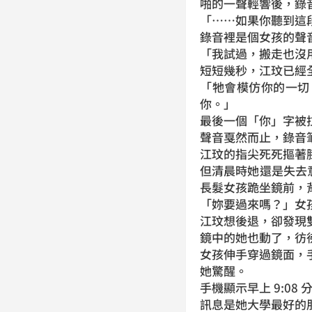
啪的一聲輕響後，錄
「……如果你聽到這
錄音裡是個女孩的聲
「我試過，搬走也沒
短短幾秒，江玟已經
「牠會模仿你的一切
你。」
最後一個「你」字被
聲音戛然而止，錄音
江玟的指尖死死摳著
但清晨時她還是失去
長髮女孩跪坐鏡前，
「妳要過來嗎？」女
江玟想後退，卻發現
鏡中的她也動了，彷
女孩伸手穿過鏡面，
她驚醒。
手機顯示早上 9:0
訊息是她大學最好的