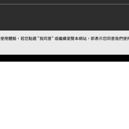
用體驗，若您點選 "我同意" 或繼續瀏覽本網站，即表示您同意我們使用第三
最新消息
相關條款
聯絡
公告
MOJOIN
使用服務條款
客服
活動
創作
相關新聞
作品推薦
常見問題