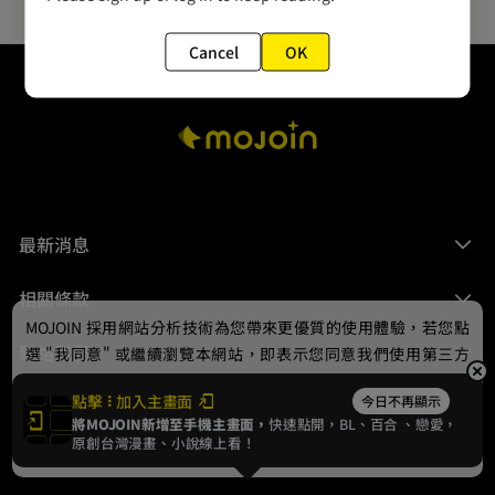
Cancel
OK
最新消息
相關條款
MOJOIN
採用網站分析技術為您帶來更優質的使用體驗，若您點
聯絡我們
選 "我同意" 或繼續瀏覽本網站，即表示您同意我們使用第三方
Cookie，欲瞭解更多資訊請見
隱私權政策
。
點擊
加入主畫面
今日不再顯示
將MOJOIN新增至手機主畫面，
快速點開，BL、
百合
、戀愛，
我同意
原創台灣漫畫、小說線上看！
© 2024 gamania Digital Entertainment Co., Ltd.