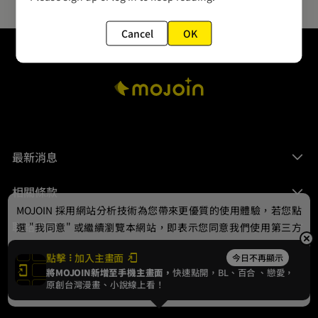
Cancel
OK
最新消息
相關條款
MOJOIN
採用網站分析技術為您帶來更優質的使用體驗，若您點
聯絡我們
選 "我同意" 或繼續瀏覽本網站，即表示您同意我們使用第三方
Cookie，欲瞭解更多資訊請見
隱私權政策
。
點擊
加入主畫面
今日不再顯示
將MOJOIN新增至手機主畫面，
快速點開，BL、
百合
、戀愛，
我同意
原創台灣漫畫、小說線上看！
© 2024 gamania Digital Entertainment Co., Ltd.