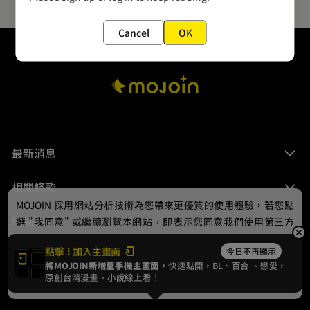
Cancel
OK
最新消息
相關條款
MOJOIN
採用網站分析技術為您帶來更優質的使用體驗，若您點
聯絡我們
選 "我同意" 或繼續瀏覽本網站，即表示您同意我們使用第三方
Cookie，欲瞭解更多資訊請見
隱私權政策
。
點擊
加入主畫面
今日不再顯示
將MOJOIN新增至手機主畫面，
快速點開，BL、
百合
、戀愛，
我同意
原創台灣漫畫、小說線上看！
© 2024 gamania Digital Entertainment Co., Ltd.