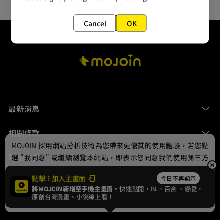
Cancel
OK
最新消息
相關條款
MOJOIN
採用網站分析技術為您帶來更優質的使用體驗，若您點
聯絡我們
選 "我同意" 或繼續瀏覽本網站，即表示您同意我們使用第三方
Cookie，欲瞭解更多資訊請見
隱私權政策
。
點擊
加入主畫面
今日不再顯示
將MOJOIN新增至手機主畫面，
快速點開，BL、
百合
、戀愛，
我同意
原創台灣漫畫、小說線上看！
© 2024 gamania Digital Entertainment Co., Ltd.