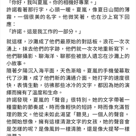
「你好，我叫夏嵐。你的相機好專業。」
許諾看著那行字，心頭一暖。夏嵐，像夏日山間的薄
霧，一個很美的名字。他微笑著，也在沙上寫下回
應：
「許諾。這是我工作的一部分。」
就這樣，沙灘成了他們最原始的對話板。浪花一次次
湧上，抹去他們的字跡，他們就一次次地重新寫下。
他們聊攝影、聊海洋、聊那些被旅人遺忘在沙灘上的
小故事。
隨著夕陽沉入海平面，天色漸暗。夏嵐的手機螢幕取
代了沙灘，成了他們新的溝通介面。她打字的速度很
快，表情生動，彷彿那些冰冷的文字，都因為她的演
繹而擁有了溫度和生命。
許諾發現，夏嵐的「聲音」很特別。她的文字帶著一
種靈動的節奏感，時而像輕快的短詩，時而像充滿哲
理的散文。他從未如此渴望「聽見」一個人的聲音。
他開始想像，擁有這樣清澈文字的女孩，她的聲音會
是怎樣的呢？是像風鈴一樣清脆，還是像大提琴一樣
溫潤？