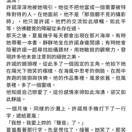
許諾深深地被她吸引。她從不把他當成一個需要被特
殊對待的人。在她面前，他不是「那個聽不見的攝影
師」，他只是許諾。他們的交流如此順暢、如此平
等，彷彿聽覺的障礙從未存在過。
那天之後，夏嵐幾乎每天都會出現在那片海岸。有時
她帶著一本書，靜靜地坐在許諾身邊閱讀；有時她會
陪著許諾一起尋找拍攝題材，用她敏銳的觀察力，發
現許多他未曾注意到的細微之美。
許諾的鏡頭裡，從此多了一個固定的主角。他拍下她
在陽光下微笑的模樣、在海風中思考的側臉、在雨中
奔跑的狼狽與快樂。他的作品集裡，風景依舊，但風
景裡，多了一個靈魂。
他知道自己戀愛了。這份感情來得如此洶湧，卻又如
此靜謐。
一個月後，同樣的沙灘上，許諾用手機打下了一行
字，遞給夏嵐：
「我想，我愛上妳的『聲音』了。」
夏嵐看著那行字，先是愣住了，接著，她笑了。那笑