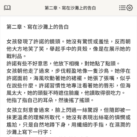
第二章、寫在沙灘上的告白
第二章、寫在沙灘上的告白
女孩發現了許諾的鏡頭。她沒有驚慌或羞怯，反而朝
他大方地笑了笑，舉起手中的貝殼，像是在展示她的
戰利品。
許諾有些不好意思，他放下相機，對她點了點頭。
女孩朝他走了過來，步伐輕盈地像一隻沙鳥。她停在
許諾面前，海風吹動著她的裙襬。她張了張嘴，似乎
在說些什麼。許諾習慣性地專注看著她的唇形，但海
風太大，她的頭髮不時遮住臉龐，他讀取得很吃力。
他指了指自己的耳朵，然後搖了搖頭。
女孩立刻意會過來，臉上閃過一絲驚訝，但隨即被一
抹更溫柔的理解所取代。她沒有表現出絲毫的憐憫或
尷尬，只是自然地蹲下身，用纖細的手指，在濕潤的
沙灘上寫下一行字：