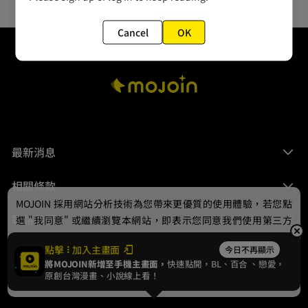
Cancel
OK
最新消息
相關條款
MOJOIN
採用網站分析技術為您帶來更優質的使用體驗，若您點
聯絡我們
選 "我同意" 或繼續瀏覽本網站，即表示您同意我們使用第三方
Cookie，欲瞭解更多資訊請見
隱私權政策
。
點擊
加入主畫面
今日不再顯示
將MOJOIN新增至手機主畫面，
快速點開，BL、
百合
、戀愛，
我同意
原創台灣漫畫、小說線上看！
© 2024 gamania Digital Entertainment Co., Ltd.