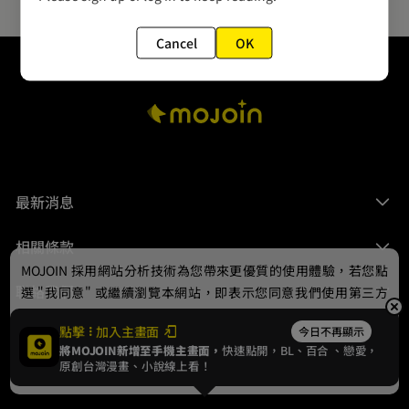
Cancel
OK
最新消息
相關條款
MOJOIN
採用網站分析技術為您帶來更優質的使用體驗，若您點
聯絡我們
選 "我同意" 或繼續瀏覽本網站，即表示您同意我們使用第三方
Cookie，欲瞭解更多資訊請見
隱私權政策
。
點擊
加入主畫面
今日不再顯示
將MOJOIN新增至手機主畫面，
快速點開，BL、
百合
、戀愛，
我同意
原創台灣漫畫、小說線上看！
© 2024 gamania Digital Entertainment Co., Ltd.