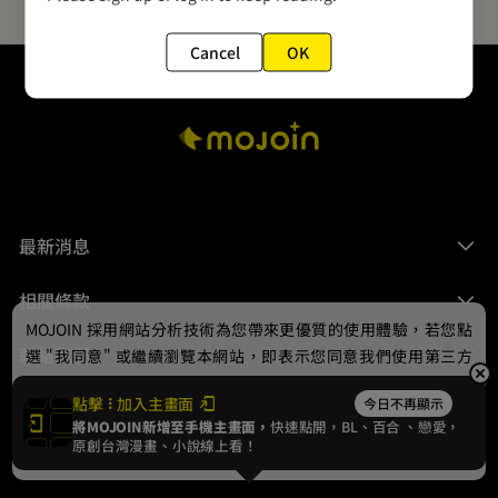
Cancel
OK
最新消息
相關條款
MOJOIN
採用網站分析技術為您帶來更優質的使用體驗，若您點
聯絡我們
選 "我同意" 或繼續瀏覽本網站，即表示您同意我們使用第三方
Cookie，欲瞭解更多資訊請見
隱私權政策
。
點擊
加入主畫面
今日不再顯示
將MOJOIN新增至手機主畫面，
快速點開，BL、
百合
、戀愛，
我同意
原創台灣漫畫、小說線上看！
© 2024 gamania Digital Entertainment Co., Ltd.