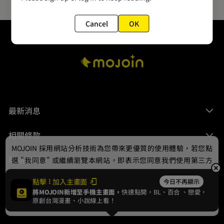
Cancel
OK
最新消息
相關條款
MOJOIN
採用網站分析技術為您帶來更優質的使用體驗，若您點
聯絡我們
選 "我同意" 或繼續瀏覽本網站，即表示您同意我們使用第三方
Cookie，欲瞭解更多資訊請見
隱私權政策
。
點擊
加入主畫面
今日不再顯示
將MOJOIN新增至手機主畫面，
快速點開，BL、
百合
、戀愛，
我同意
原創台灣漫畫、小說線上看！
© 2024 gamania Digital Entertainment Co., Ltd.