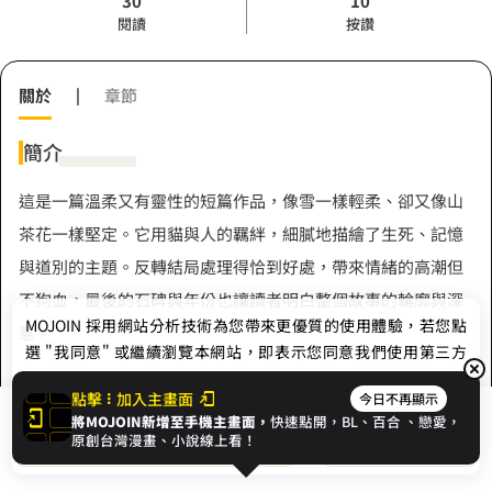
30
10
閱讀
按讚
關於
|
章節
簡介
這是一篇溫柔又有靈性的短篇作品，像雪一樣輕柔、卻又像山
茶花一樣堅定。它用貓與人的羈絆，細膩地描繪了生死、記憶
與道別的主題。反轉結局處理得恰到好處，帶來情緒的高潮但
不狗血，最後的石碑與年份也讓讀者明白整個故事的輪廓與深
MOJOIN
採用網站分析技術為您帶來更優質的使用體驗，若您點
意。
選 "我同意" 或繼續瀏覽本網站，即表示您同意我們使用第三方
Cookie，欲瞭解更多資訊請見
隱私權政策
。
點擊
加入主畫面
今日不再顯示
將MOJOIN新增至手機主畫面，
快速點開，BL、
百合
、戀愛，
作者
我同意
開始閱讀
收藏
原創台灣漫畫、小說線上看！
Hermes