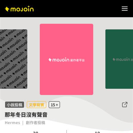
小說投稿
文學寫實
15 +
那年冬日沒有聲音
Hermes
|
創作者投稿