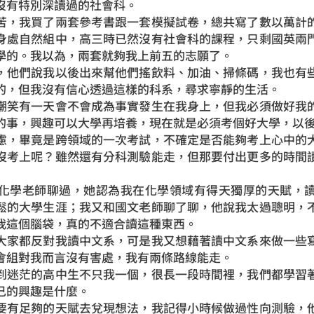
沒有特別深讀過的社會科。
，我買了兩套參考書跟一套模擬試卷，總共寫了數以萬計的
身處自然組中，高三時已然沒有社會科的課程，只剩國英兩
學的。我以為，兩套就夠我上前五的志願了。
他們說我以後出來幫他們搖飲料、加油、掃條碼，我也有些
的，但我沒有信心透過這樣的科系，尋求寧靜的生活。
笑有一天會不會成為事實發生在我身上，但我必須做好我的
的事，興趣可以大學再培養，現在就是必須考個好大學，以
，畢竟是跨領域的一次考試，不確定是否能夠考上心中的大
沒考上呢？雖然還有分科測驗能走，但那要付出更多的時間
學老師聊過，她認為我在化學領域有得天獨厚的天賦，讀
鬆的大學生涯；我又和國文老師聊了聊，他說我太過聰明，
我這個腦袋，真的不適合讀這種東西。
家都反對我讀中文系，可是我又想藉著讀中文系來做一些寫
會組對我而言沒有害處，我有兩條路線能走。
迷茫的高中生不只我一個，很長一段時間裡，我們都學習著
己的興趣是什麼。
有足夠的天賦去兌現想法，我記得小時候做過性向測驗，他