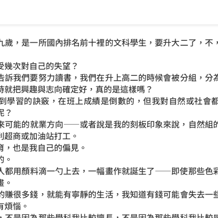
歲，是一所國內排名前十裡的文科學生，要升大二了，不，
幾次對自己的失望？
訴我們要努力讀書，我們在升上高二的時候會被分組，分為
時就把興趣與志向確定好，真的是這樣嗎？
學習的訣竅，在班上成績是倒數的，但我對自然或社會都
呢？
可能的就業方向——或者說是我的刻板印象來說，自然組的
利超商或加油站打工。
，也是我自己的偏見。
的。
都用顏料滴一勺上去，一幅畫作就誕生了——即使那些色彩
畫。
賺很多錢，就能有寧靜的生活，我知道有錢可能會失去一些
有煩惱。
不是因為那些學科我比較擅長，不是因為那些學科我比較感