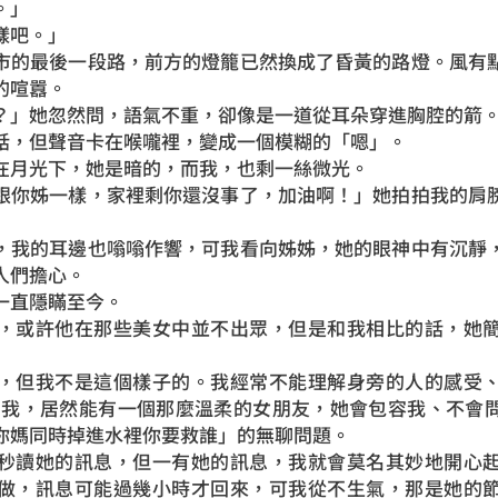
。」
吧。」
的最後一段路，前方的燈籠已然換成了昏黃的路燈。風有點
的喧囂。
」她忽然問，語氣不重，卻像是一道從耳朵穿進胸腔的箭
，但聲音卡在喉嚨裡，變成一個模糊的「嗯」。
月光下，她是暗的，而我，也剩一絲微光。
你姊一樣，家裡剩你還沒事了，加油啊！」她拍拍我的肩膀
我的耳邊也嗡嗡作響，可我看向姊姊，她的眼神中有沉靜，
人們擔心。
直隱瞞至今。
或許他在那些美女中並不出眾，但是和我相比的話，她簡
但我不是這個樣子的。我經常不能理解身旁的人的感受、
的我，居然能有一個那麼溫柔的女朋友，她會包容我、不會
你媽同時掉進水裡你要救誰」的無聊問題。
讀她的訊息，但一有她的訊息，我就會莫名其妙地開心起
做，訊息可能過幾小時才回來，可我從不生氣，那是她的