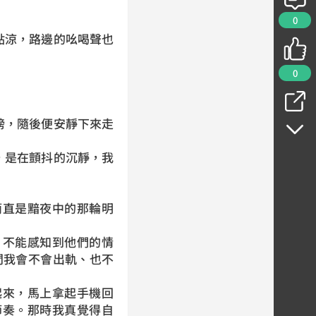
0
涼，路邊的吆喝聲也
。
0
，隨後便安靜下來走
是在顫抖的沉靜，我
直是黯夜中的那輪明
不能感知到他們的情
問我會不會出軌、也不
來，馬上拿起手機回
節奏。那時我真覺得自