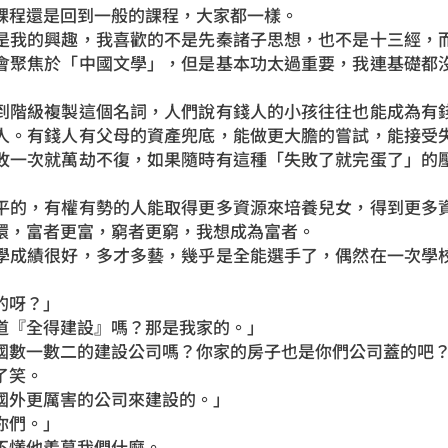
課程還是回到一般的課程，大家都一樣。
我的興趣，我喜歡的不是先秦諸子思想，也不是十三經，而
會聚焦於「中國文學」，但是基本功太過重要，我連基礎都
階級複製這個名詞，人們說有錢人的小孩往往也能成為有錢
人。有錢人有父母的資產兜底，能做更大膽的嘗試，能接受
敗一次就萬劫不復，如果隨時有這種「失敗了就完蛋了」的
的，有權有勢的人能取得更多資源來培養兒女，得到更多資
環，富者更富，窮者更窮，我想成為富者。
成績很好，多才多藝，幾乎是全能選手了，偶然在一次學校
呀？」
『全得建設』嗎？那是我家的。」
數一數二的建設公司嗎？你家的房子也是你們公司蓋的吧
了笑。
外更厲害的公司來建設的。」
們。」
懂他羨慕我們什麼。