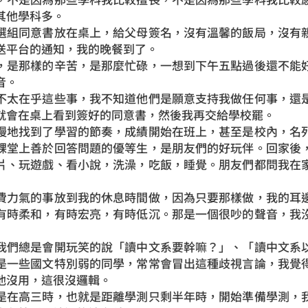
其他學科多。
組同意書放在桌上，給父母簽名，沒有溫馨的飯局，沒有親
送平台的通知，我的晚餐到了。
是那樣的辛苦，是那麼忙碌，一想到下午五點過後還不能好
音。
太在乎這些事，我不知道他們是願意支持我做任何事，還是
就會在桌上看到簽好的同意書，然後我再交給學校罷。
地找到了學習的節奏，成績開始在班上，甚至是校內，名列
課堂上善於回答問題的優等生，是朋友們的好玩伴。回家後
片、玩遊戲、看小說，洗澡，吃飯，睡覺。朋友們都問我在
力氣的事放到我的休息時間做，因為只要那樣做，我的耳邊
有時柔和，有時宏亮，有時低沉。那是一個很吵的聲音，我
們總是會開玩笑的說「讀中文系要幹嘛？」、「讀中文系以
是一些國文特別弱的同學，常常會冒出這種歧視言論，我覺
他沒用，這很沒邏輯。
在高三時，也就是距離學測只剩半年時，開始準備學測，我