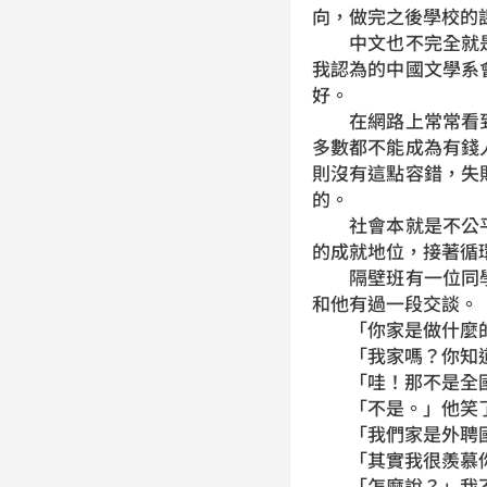
向，做完之後學校的
中文也不完全就是
我認為的中國文學系
好。
在網路上常常看到
多數都不能成為有錢
則沒有這點容錯，失
的。
社會本就是不公平
的成就地位，接著循
隔壁班有一位同學
和他有過一段交談。
「你家是做什麼的
「我家嗎？你知道
「哇！那不是全國
「不是。」他笑
「我們家是外聘國
「其實我很羨慕你
「怎麼說？」我不