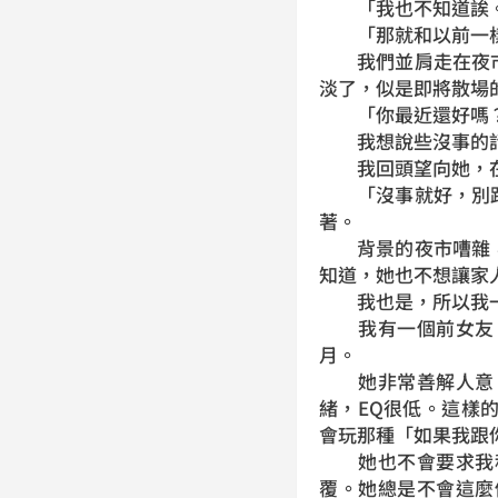
「我也不知道誒
「那就和以前一樣
我們並肩走在夜市
淡了，似是即將散場
「你最近還好嗎？
我想說些沒事的話
我回頭望向她，在
「沒事就好，別跟
著。
背景的夜市嘈雜，
知道，她也不想讓家
我也是，所以我一
我有一個前女友，
月。
她非常善解人意，
緒，EQ很低。這樣
會玩那種「如果我跟
她也不會要求我秒
覆。她總是不會這麼