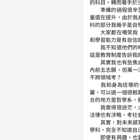
的科目，轉而著手於
準備的過程很辛苦
量還在提升，由於我
科的部分我幾乎是自
大家都在嘲笑我，
和學習能力是有自信
我不知道他們的嘲
這是教育制度告訴我
其實我也有些焦慮
內前五志願，但萬一
不跨領域考？
我和身為班導的化
翼，可以過一個很輕
合的地方是哲學系，
我覺得很迷茫，大
法律也有涉略，考社
其實，對未來感到
學科，完全不知道自
即使有興趣，也要