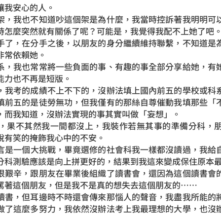
讓我安心的人。
，我也不知道吵這個架是為什麼，我當時控訴著我明明可以
時怎麼突然就有關係了呢？可能是，我覺得我配不上她了吧
了，在分手之後，以朋友的身分繼續維持聯繫，不知道是為
非常依賴她。
，我也常常將一些負面的事、有趣的事全部分享給她，有她
能力也不再是短版。
我考的成績不上不下的，沒辦法填上國內前五的學校或科系
填前五的是徒勞無功，但我僅有的那絲自尊催動我填那些「
，而我知道，沒辦法實現的事其實叫做「妄想」。
果不其然我一間都沒上，我裝作若無其事的準備分科，朋
說有笑的掩飾我心中的不安。
是一個大挑戰，畢竟選修的社會科我一樣都沒讀過，我給自
分科測驗應該是向上拼更好的，結果到我這來變成保住原本
艱辛，跟朋友在畢業後組織了讀書會，還因為這個讀書會的
罵著這個朋友，但是我不是真的想失去這個朋友的……
書，但耳邊時不時還會傳來那惱人的聲音，我盡我所能的將
做了這麼多努力，我依然沒辦法考上我最理想的大學，也沒