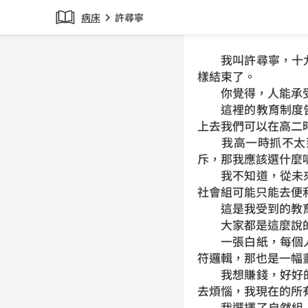
病床
許尋寧
chevron_right
我叫許尋寧，十九
樣結束了。
你覺得，人能承受
這裡的教育制度告
上去我們可以在高二
我高一時抓不太到
斥，那我應該選什麼
我不知道，從未來
社會組可能只能去便
這是我受到的教育
大家都是這麼說
一張白紙，每個人
符邏輯，那也是一幅
我想賺錢，好好的
去煩惱，我現在的所
我選擇了自然組，