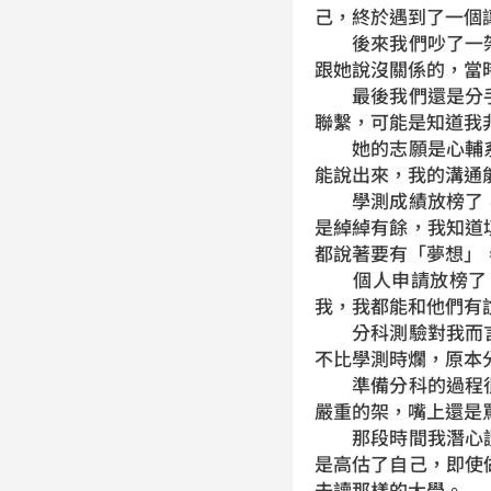
己，終於遇到了一個
後來我們吵了一架
跟她說沒關係的，當
最後我們還是分手
聯繫，可能是知道我
她的志願是心輔系
能說出來，我的溝通
學測成績放榜了，
是綽綽有餘，我知道
都說著要有「夢想」
個人申請放榜了，
我，我都能和他們有
分科測驗對我而言
不比學測時爛，原本
準備分科的過程很
嚴重的架，嘴上還是
那段時間我潛心讀
是高估了自己，即使
去讀那樣的大學。