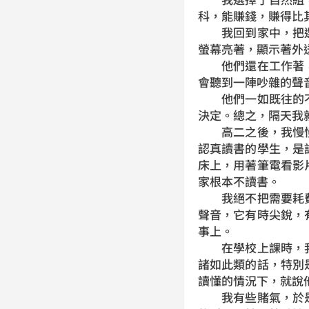
科，能賺錢，賺得比
我回到家中，把選
螢幕亮著，顯示著外
他們還在工作著，
會聽到一陣吵雜的聲
他們一如既往的不
決定。總之，隔天我
高二之後，我慢慢
認真讀書的學生，是
床上，用著筆電看影
家根本不讀書。
我絕不把需要耗費
聲音，它有時尖銳，
事上。
在學校上課時，我
諸如此類的話，特別
讀懂的情況下，就說
我有些賭氣，於是