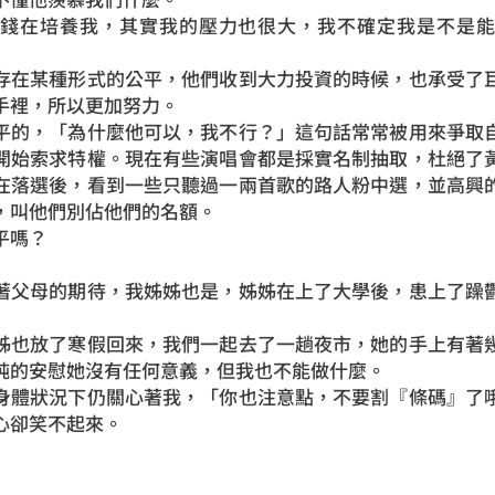
在培養我，其實我的壓力也很大，我不確定我是不是能
在某種形式的公平，他們收到大力投資的時候，也承受了巨
手裡，所以更加努力。
的，「為什麼他可以，我不行？」這句話常常被用來爭取自
開始索求特權。現在有些演唱會都是採實名制抽取，杜絕了
在落選後，看到一些只聽過一兩首歌的路人粉中選，並高興
，叫他們別佔他們的名額。
平嗎？
父母的期待，我姊姊也是，姊姊在上了大學後，患上了躁鬱
也放了寒假回來，我們一起去了一趟夜市，她的手上有著幾
純的安慰她沒有任何意義，但我也不能做什麼。
體狀況下仍關心著我，「你也注意點，不要割『條碼』了哦
心卻笑不起來。
」