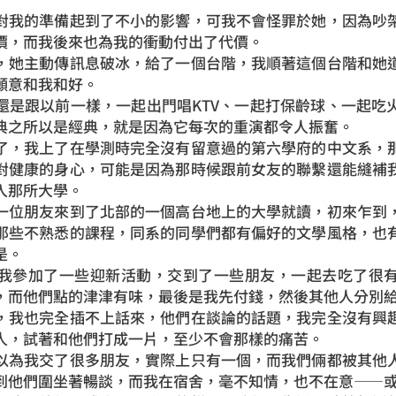
我的準備起到了不小的影響，可我不會怪罪於她，因為吵架
價，而我後來也為我的衝動付出了代價。
她主動傳訊息破冰，給了一個台階，我順著這個台階和她道
願意和我和好。
跟以前一樣，一起出門唱KTV、一起打保齡球、一起吃
典之所以是經典，就是因為它每次的重演都令人振奮。
，我上了在學測時完全沒有留意過的第六學府的中文系，那
對健康的身心，可能是因為那時候跟前女
友的聯繫還能縫補
入那所大學。
位朋友來到了北部的一個高台地上的大學就讀，初來乍到，
那些不熟悉的課程，同系的同學們都有偏好的文學風格，也
是。
參加了一些迎新活動，交到了一些朋友，一起去吃了很有
，而他們點的津津有味，最後是我先付錢，然後其他人分別
我也完全插不上話來，他們在談論的話題，我完全沒有興趣
人，試著和他們打成一片，至少不會那樣的痛苦。
為我交了很多朋友，實際上只有一個，而我們倆都被其他人
到他們圍坐著暢談，而我在宿舍，毫不知情，也不在意——