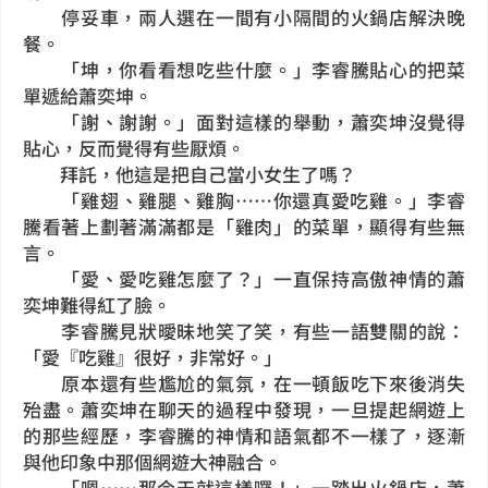
停妥車，兩人選在一間有小隔間的火鍋店解決晚
餐。
「坤，你看看想吃些什麼。」李睿騰貼心的把菜
單遞給蕭奕坤。
「謝、謝謝。」面對這樣的舉動，蕭奕坤沒覺得
貼心，反而覺得有些厭煩。
拜託，他這是把自己當小女生了嗎？
「雞翅、雞腿、雞胸……你還真愛吃雞。」李睿
騰看著上劃著滿滿都是「雞肉」的菜單，顯得有些無
言。
「愛、愛吃雞怎麼了？」一直保持高傲神情的蕭
奕坤難得紅了臉。
李睿騰見狀曖昧地笑了笑，有些一語雙關的說：
「愛『吃雞』很好，非常好。」
原本還有些尷尬的氣氛，在一頓飯吃下來後消失
殆盡。蕭奕坤在聊天的過程中發現，一旦提起網遊上
的那些經歷，李睿騰的神情和語氣都不一樣了，逐漸
與他印象中那個網遊大神融合。
「嗯……那今天就這樣囉！」一踏出火鍋店，蕭