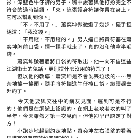
衫，深藍色牛仔褲的男子，嘴中說著與他打扮完全不
符合的過時話語，「來，這張護身符讓你帶在身上，
它可以幫助到你。」
「不，不用了，」蕭奕坤微微退了幾步，擺手拒
絕道：「我沒錢。」
「不用錢，不用錢的。」男人逕自將黃符塞在蕭
奕坤胸前口袋，揮一揮手就走了，真的沒和他拿半毛
錢。
蕭奕坤皺著眉將口袋的符取出。他一向不信這些
江湖術士的鬼話，更別提什麼沒用的符咒了！
但以他的教導，蕭奕坤是不會亂丟垃圾的……無
奈地搖一搖頭，隨手將符揣進牛仔褲口袋，繼續趕去
赴約了。
今天他要與交往中的網友見面，遲到可是不行
的！他們是在網遊上認識的，在網上老攻老攻的叫了
半年，今天雖然才第一次見面，但他卻早已認定了對
方！
小跑步地趕到約定地點，蕭奕坤左右張望的看著
周遭有沒有帶著約定暗號的人。