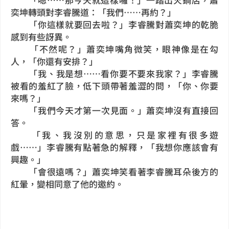
奕坤轉頭對李睿騰道：「我們……再約？」
「你這樣就要回去啦？」李睿騰對蕭奕坤的乾脆
感到有些訝異。
「不然呢？」蕭奕坤嘴角微笑，眼神像是在勾
人，「你還有安排？」
「我、我是想……看你要不要來我家？」李睿騰
被看的羞紅了臉，低下頭帶著羞澀的問，「你、你要
來嗎？」
「我們今天才第一次見面。」蕭奕坤沒有直接回
答。
「我、我沒別的意思，只是家裡有很多遊
戲……」李睿騰有點著急的解釋，「我想你應該會有
興趣。」
「會很遠嗎？」蕭奕坤笑看著李睿騰耳朵後方的
紅暈，變相同意了他的邀約。