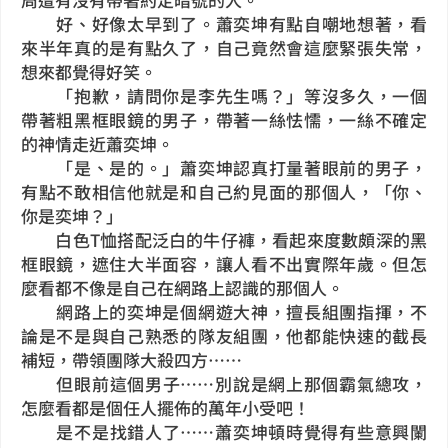
好、好像太早到了。蕭奕坤有點自嘲地想著，看
來半年真的是有點久了，自己竟然會這麼緊張失常，
想來都覺得好笑。
「抱歉，請問你是李先生嗎？」等沒多久，一個
帶著粗黑框眼鏡的男子，帶著一絲怯懦，一絲不確定
的神情走近蕭奕坤。
「是、是的。」蕭奕坤認真打量著眼前的男子，
有點不敢相信他就是和自己約見面的那個人，「你、
你是奕坤？」
白色T恤搭配泛白的牛仔褲，看起來度數頗深的黑
框眼鏡，遮住大半面容，讓人看不出實際年歲。但怎
麼看都不像是自己在網路上認識的那個人。
網路上的奕坤是個網遊大神，擅長組團指揮，不
論是不是與自己熟悉的隊友組團，他都能快速的截長
補短，帶領團隊大殺四方……
但眼前這個男子……別說是網上那個霸氣總攻，
怎麼看都是個任人擺佈的萬年小受吧！
是不是找錯人了……蕭奕坤頓時覺得有些意興闌