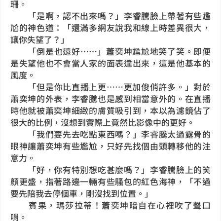
珊。
「是啊，認不出來嗎？」李睿騰臉上帶著有些尷
尬的神色道：「還滿多網友說我和線上時差異很大，
讓你失望了？」
「倒是也還好……」蕭奕坤尷尬地笑了笑。即便
是失望他也不會當人家的面表達出來，這是他基本的
風度。
「但是你比直播上更……更加俊俏許多。」對於
蕭奕坤的外表，李睿騰也是感到相當意外的。在直播
時他就被蕭奕坤細緻的膚質吸引到，本以為濾鏡佔了
很大的比例，沒想到實際上竟然比影像中的更好。
「我們要先去吃點東西嗎？」李睿騰太過露骨的
眼神讓蕭奕坤有些尷尬，只好先找個由頭轉移他的注
意力。
「好，你有特別想吃甚麼嗎？」李睿騰臉上的笑
顏更盛，指著路邊一輛有些騷包的紅色海神，「不過
要先陪我去停個車，剛沒找到位置。」
賓果，瑪莎拉蒂！蕭奕坤暗自在心裡吹了聲口
哨。