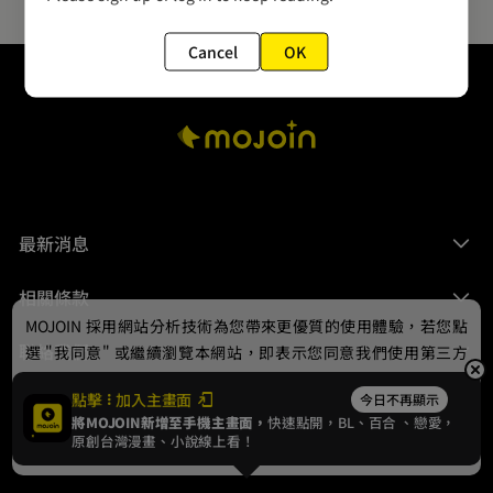
Cancel
OK
最新消息
相關條款
MOJOIN
採用網站分析技術為您帶來更優質的使用體驗，若您點
聯絡我們
選 "我同意" 或繼續瀏覽本網站，即表示您同意我們使用第三方
Cookie，欲瞭解更多資訊請見
隱私權政策
。
點擊
加入主畫面
今日不再顯示
將MOJOIN新增至手機主畫面，
快速點開，BL、
百合
、戀愛，
我同意
原創台灣漫畫、小說線上看！
© 2024 gamania Digital Entertainment Co., Ltd.