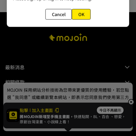
Cancel
OK
最新消息
相關條款
MOJOIN
採用網站分析技術為您帶來更優質的使用體驗，若您點
聯絡我們
選 "我同意" 或繼續瀏覽本網站，即表示您同意我們使用第三方
Cookie，欲瞭解更多資訊請見
隱私權政策
。
點擊
加入主畫面
今日不再顯示
將MOJOIN新增至手機主畫面，
快速點開，BL、
百合
、戀愛，
我同意
原創台灣漫畫、小說線上看！
© 2024 gamania Digital Entertainment Co., Ltd.