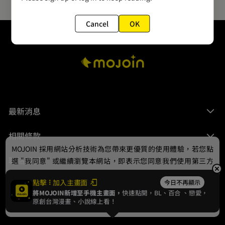
Cancel
OK
最新消息
相關條款
MOJOIN
採用網站分析技術為您帶來更優質的使用體驗，若您點
聯絡我們
選 "我同意" 或繼續瀏覽本網站，即表示您同意我們使用第三方
Cookie，欲瞭解更多資訊請見
隱私權政策
。
點擊
加入主畫面
今日不再顯示
將MOJOIN新增至手機主畫面，
快速點開，BL、
百合
、戀愛，
我同意
原創台灣漫畫、小說線上看！
© 2024 gamania Digital Entertainment Co., Ltd.