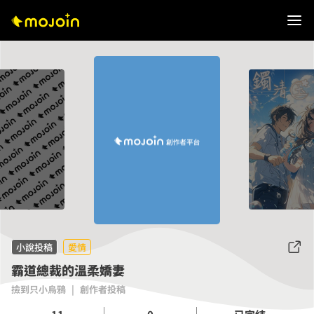
小說投稿
愛情
霸道總裁的溫柔嬌妻
撿到只小烏鴉
|
創作者投稿