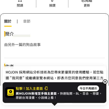
11
0
已完結
閱讀
按讚
更新
關於
|
章節
簡介
由另外一篇的狗血故事
作者
MOJOIN
採用網站分析技術為您帶來更優質的使用體驗，若您點
撿到只小烏鴉
選 "我同意" 或繼續瀏覽本網站，即表示您同意我們使用第三方
Cookie，欲瞭解更多資訊請見
隱私權政策
。
點擊
加入主畫面
今日不再顯示
Hashtag
將MOJOIN新增至手機主畫面，
快速點開，BL、
百合
、戀愛，
我同意
開始閱讀
收藏
原創台灣漫畫、小說線上看！
#現代
#穿越
#MOJOIN小說創作祭
#女生視角