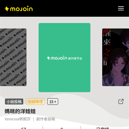
小說投稿
懸疑推理
15 +
媽咪的洋娃娃
Vanessa帆妮莎
|
創作者投稿