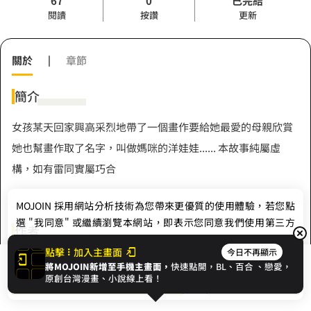
67
0
已完結
閱讀
按讚
更新
關於
|
章節
簡介
女孩某天回家興高采烈地帶了一個畫作要給她最愛的母親欣賞
她也幫畫作取了名字，叫做媽咪的洋娃娃...... 本故事純屬虛
構，如有雷同實屬巧合
MOJOIN
採用網站分析技術為您帶來更優質的使用體驗，若您點
選 "我同意" 或繼續瀏覽本網站，即表示您同意我們使用第三方
作者
Cookie，欲瞭解更多資訊請見
隱私權政策
。
點擊
加入主畫面
今日不再顯示
Vanessa帆妮莎
將MOJOIN新增至手機主畫面，
快速點開，BL、
百合
、戀愛，
我同意
開始閱讀
收藏
原創台灣漫畫、小說線上看！
Hashtag