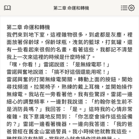
第二章 命運和轉機
第二章 命運和轉機
我們來到地下室，這裡雜物很多，到處都是灰塵，裡
面放著保齡球，保齡球瓶，洩氣的籃球，打氣罐，還
有一些看起來很假的名畫，看著這些，我都記不清楚
我上一次來這裡的時候是什麼時候了。
「嘿，你看！」雷諾說道：「是無線電耶！」
雷諾興奮地說道：「搞不好這個還能用呢！」
雷諾興奮的打開無線電開關，轉動上面的按鈕，開始
尋找頻道，拉開椅子，熟練的戴上耳機，並開始操作
無線電。我站在一旁看著他，我有些驚訝。雷諾一邊
細心的調整頻率，一邊對我說道：「約翰你爸生前不
是消防員嗎？」我回答：「是。」這時我的心情非常
複雜。我下意識地反問到：「你怎麼會操作這些設備
的？」雷諾一邊看著機器，一邊向我答道：「我的爸
爸曾經在舊金山當過警員。我小時候他就教我這些。
雖然我沒有執照。當我從小就會操作這些機器。」