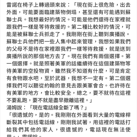
雷諾在椅子上轉過頭來說：「現在街上很危險，出去
外面，可能要面臨建築物倒塌，甚至還有可能遇到蘇
聯士兵。我想最好的情況。可能是他們還待在家裡就
跟我們一樣是等待救援的。第二種比較好的情況，可
能是被蘇聯士兵抓走了。我剛剛在街上聽到廣播說。
蘇聯士兵他們把一些人集中起來管理，我想如果我們
的父母不是待在家裡跟我們一樣等待救援，就是送到
廣播所說的那個地方去了。現在我們有兩個選擇。第
一個選擇。就是照著美軍的話繼續待在這個建築物等
待美軍的空投物資，雖然我不知道有什麼，可是肯定
有食物跟水吧，至於武器，我想不一定有。第二個選
擇我們可以聽從約翰的意見去跟美軍會合。也許待在
有美軍的地方，會比較安全，總之，要不就待在這裡
不要亂跑，要不就是盡早撤離這裡。」
湯姆說：「現在電話線全斷了嗎？」
「很遺憾的，是的。我剛剛在外面看到大量的電線桿
斷裂其中包括電話線，剛剛我試著，用這裡的電話打
給我們其他的家人，很遺憾的，電話現在無法使
用。」雷諾說。