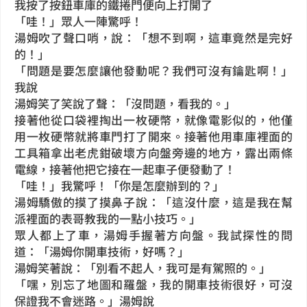
我按了按鈕車庫的鐵捲門便向上打開了
「哇！」眾人一陣驚呼！
湯姆吹了聲口哨，說：「想不到啊，這車竟然是完好
的！」
「問題是要怎麼讓他發動呢？我們可沒有鑰匙啊！」
我說
湯姆笑了笑說了聲：「沒問題，看我的。」
接著他從口袋裡掏出一枚硬幣，就像電影似的，他僅
用一枚硬幣就將車門打了開來。接著他用車庫裡面的
工具箱拿出老虎鉗破壞方向盤旁邊的地方，露出兩條
電線，接著他把它接在一起車子便發動了！
「哇！」我驚呼！「你是怎麼辦到的？」
湯姆驕傲的摸了摸鼻子說：「這沒什麼，這是我在幫
派裡面的表哥教我的一點小技巧。」
眾人都上了車，湯姆手握著方向盤。我試探性的問
道：「湯姆你開車技術，好嗎？」
湯姆笑著說：「別看不起人，我可是有駕照的。」
「嘿，別忘了地圖和羅盤，我的開車技術很好，可沒
保證我不會迷路。」湯姆說