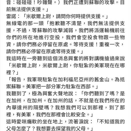
音：碰碰碰！吵雜聲。）我們正遭到蘇聯的攻擊。目
前無法提供支援。」
雷諾：「米歇爾上尉，請問你何時提供支援。」
無線電的那一頭「抱歉聽不清楚，我們無法提供支
援，不過，等蘇聯的攻擊減弱，我們將派運輸機前往
你們的所在地進行空投，我們會空投食物跟一些物
資，請你們務必停留在原處。等待支援！重複一次，
請你們務必停留在原處等待支援。」
我這時在一旁聽到這個消息興奮的將對講機搶過來說
「米歇爾上尉，米歇爾上尉，你駐紮的美軍現在在哪
裡？」
「報告，我軍現駐紮在加利福尼亞州的舊金山。為抵
禦蘇聯。美軍把一部分軍力駐紮在西部。」
我聽到了，極為興奮大聲地說：「你們聽到了嗎？是
在加州，在加州。在加州的話，不就是在我們所在的
內華達州的隔壁嗎？我想我們可以到那裡，到了那
裡，有美軍，我們在那裡會比較安全。」
這時愛咪癱軟的坐在地上，流著淚說：「不知道我的
父母怎麼了？我想要去探望我的父母。」