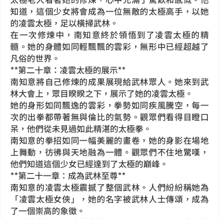
知道，這個少女將會成為一位無敵的太極高手，以她
的凌雲太極，足以橫掃武林。
在一次修煉中，南知意終於領悟到了凌雲太極的精
髓。她的身體如同輕飄飄的雲彩，無形中已經超越了
凡俗的世界。
**第二十章：凌雲太極的展示**
南知意將自己修煉的成果展現給武林眾人。她來到武
林大會上，眾目睽睽之下，展示了她的凌雲太極。
她的身形如同飄逸的雲彩，拳勢如同疾風騰空，每一
次的出拳都帶著無與倫比的氣勢。觀眾們看得目瞪口
呆，他們從未見過如此精湛的太極拳。
南知意的拳招如同一幅美麗的畫卷，她的身影在場地
上舞動，彷彿與天地融為一體。觀眾們不住地驚嘆，
他們知道這個少女已經達到了太極的巔峰。
**第二十一章：成為武林至尊**
南知意的凌雲太極震撼了整個武林。人們紛紛稱她為
「凌雲太極女俠」，她的名字被武林人士傳頌，成為
了一個崇高的象徵。