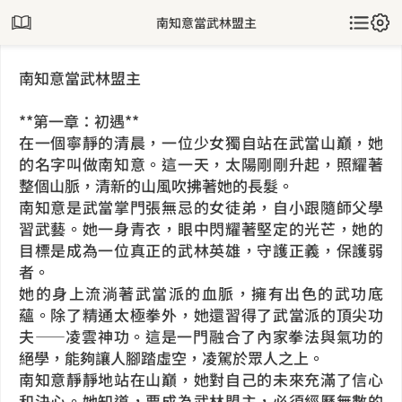
南知意當武林盟主
南知意當武林盟主
**第一章：初遇**
在一個寧靜的清晨，一位少女獨自站在武當山巔，她
的名字叫做南知意。這一天，太陽剛剛升起，照耀著
整個山脈，清新的山風吹拂著她的長髮。
南知意是武當掌門張無忌的女徒弟，自小跟隨師父學
習武藝。她一身青衣，眼中閃耀著堅定的光芒，她的
目標是成為一位真正的武林英雄，守護正義，保護弱
者。
她的身上流淌著武當派的血脈，擁有出色的武功底
蘊。除了精通太極拳外，她還習得了武當派的頂尖功
夫——凌雲神功。這是一門融合了內家拳法與氣功的
絕學，能夠讓人腳踏虛空，凌駕於眾人之上。
南知意靜靜地站在山巔，她對自己的未來充滿了信心
和決心。她知道，要成為武林盟主，必須經歷無數的