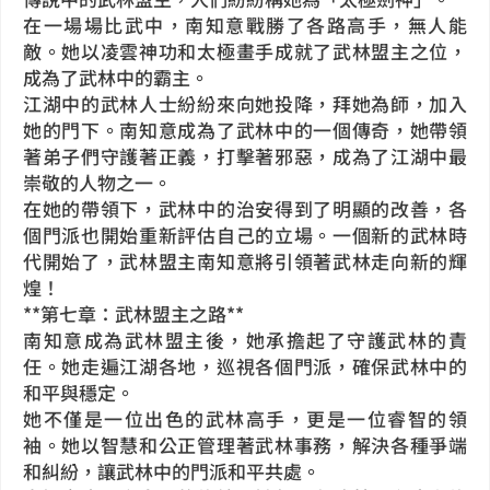
在一場場比武中，南知意戰勝了各路高手，無人能
敵。她以凌雲神功和太極畫手成就了武林盟主之位，
成為了武林中的霸主。
江湖中的武林人士紛紛來向她投降，拜她為師，加入
她的門下。南知意成為了武林中的一個傳奇，她帶領
著弟子們守護著正義，打擊著邪惡，成為了江湖中最
崇敬的人物之一。
在她的帶領下，武林中的治安得到了明顯的改善，各
個門派也開始重新評估自己的立場。一個新的武林時
代開始了，武林盟主南知意將引領著武林走向新的輝
煌！
**第七章：武林盟主之路**
南知意成為武林盟主後，她承擔起了守護武林的責
任。她走遍江湖各地，巡視各個門派，確保武林中的
和平與穩定。
她不僅是一位出色的武林高手，更是一位睿智的領
袖。她以智慧和公正管理著武林事務，解決各種爭端
和糾紛，讓武林中的門派和平共處。