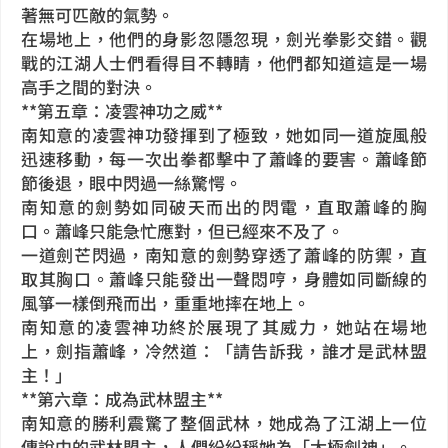
著無可匹敵的氣勢。
在場地上，他們的身影忽隱忽現，劍光拳影交錯。觀
戰的江湖人士們看得目不轉睛，他們都知道這是一場
高手之間的對決。
**第五章：凌雲神功之威**
南知意的凌雲神功發揮到了極致，她如同一道旋風般
迅速移動，每一次出拳都擊中了蕭峰的要害。蕭峰節
節後退，眼中閃過一絲驚愕。
南知意的劍勢如同破天而出的閃電，直取蕭峰的胸
口。蕭峰只能急忙應對，但已經來不及了。
一道劍芒閃過，南知意的劍勢穿透了蕭峰的防禦，直
取其胸口。蕭峰只能發出一聲悶哼，身體如同斷線的
風箏一樣倒飛而出，重重地摔在地上。
南知意的凌雲神功終於展現了其威力，她站在場地
上，劍指蕭峰，冷然道：「請告訴我，誰才是武林盟
主！」
**第六章：成為武林盟主**
南知意的勝利震驚了整個武林，她成為了江湖上一位
傳說中的武林盟主，人們紛紛稱她為「太極劍神」。