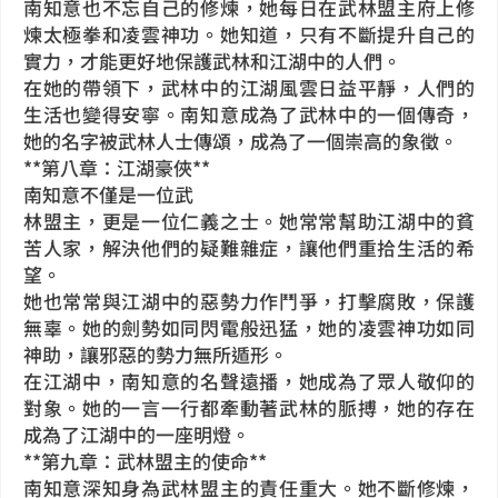
南知意也不忘自己的修煉，她每日在武林盟主府上修
煉太極拳和凌雲神功。她知道，只有不斷提升自己的
實力，才能更好地保護武林和江湖中的人們。
在她的帶領下，武林中的江湖風雲日益平靜，人們的
生活也變得安寧。南知意成為了武林中的一個傳奇，
她的名字被武林人士傳頌，成為了一個崇高的象徵。
**第八章：江湖豪俠**
南知意不僅是一位武
林盟主，更是一位仁義之士。她常常幫助江湖中的貧
苦人家，解決他們的疑難雜症，讓他們重拾生活的希
望。
她也常常與江湖中的惡勢力作鬥爭，打擊腐敗，保護
無辜。她的劍勢如同閃電般迅猛，她的凌雲神功如同
神助，讓邪惡的勢力無所遁形。
在江湖中，南知意的名聲遠播，她成為了眾人敬仰的
對象。她的一言一行都牽動著武林的脈搏，她的存在
成為了江湖中的一座明燈。
**第九章：武林盟主的使命**
南知意深知身為武林盟主的責任重大。她不斷修煉，