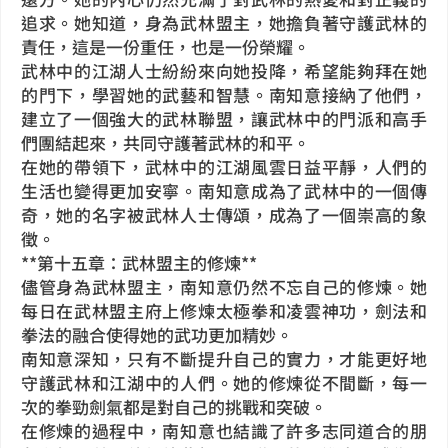
追求。她知道，身為武林盟主，她擔負著守護武林的
責任，這是一份重任，也是一份榮耀。
武林中的江湖人士紛紛來向她投降，希望能夠拜在她
的門下，學習她的武藝和智慧。南知意接納了他們，
建立了一個強大的武林聯盟，讓武林中的門派和高手
們團結起來，共同守護著武林的和平。
在她的帶領下，武林中的江湖風雲日益平靜，人們的
生活也變得更加安寧。南知意成為了武林中的一個傳
奇，她的名字被武林人士傳頌，成為了一個崇高的象
徵。
**第十五章：武林盟主的修煉**
儘管身為武林盟主，南知意仍然不忘自己的修煉。她
每日在武林盟主府上修煉太極拳和凌雲神功，劍法和
拳法的融合使得她的武功更加精妙。
南知意深知，只有不斷提升自己的實力，才能更好地
守護武林和江湖中的人們。她的修煉從不間斷，每一
次的拳勁劍氣都是對自己的挑戰和突破。
在修煉的過程中，南知意也結識了許多志同道合的朋