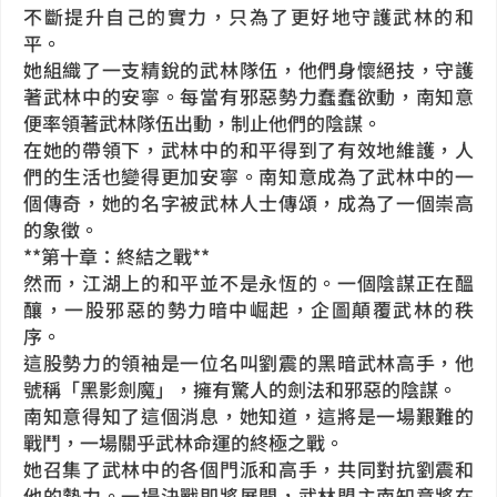
不斷提升自己的實力，只為了更好地守護武林的和
平。
她組織了一支精銳的武林隊伍，他們身懷絕技，守護
著武林中的安寧。每當有邪惡勢力蠢蠢欲動，南知意
便率領著武林隊伍出動，制止他們的陰謀。
在她的帶領下，武林中的和平得到了有效地維護，人
們的生活也變得更加安寧。南知意成為了武林中的一
個傳奇，她的名字被武林人士傳頌，成為了一個崇高
的象徵。
**第十章：終結之戰**
然而，江湖上的和平並不是永恆的。一個陰謀正在醞
釀，一股邪惡的勢力暗中崛起，企圖顛覆武林的秩
序。
這股勢力的領袖是一位名叫劉震的黑暗武林高手，他
號稱「黑影劍魔」，擁有驚人的劍法和邪惡的陰謀。
南知意得知了這個消息，她知道，這將是一場艱難的
戰鬥，一場關乎武林命運的終極之戰。
她召集了武林中的各個門派和高手，共同對抗劉震和
他的勢力。一場決戰即將展開，武林盟主南知意將在