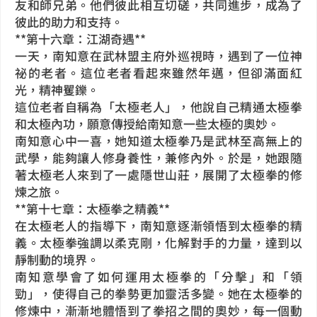
友和師兄弟。他們彼此相互切磋，共同進步，成為了
彼此的助力和支持。
**第十六章：江湖奇遇**
一天，南知意在武林盟主府外巡視時，遇到了一位神
祕的老者。這位老者看起來雖然年邁，但卻滿面紅
光，精神矍鑠。
這位老者自稱為「太極老人」，他說自己精通太極拳
和太極內功，願意傳授給南知意一些太極的奧妙。
南知意心中一喜，她知道太極拳乃是武林至高無上的
武學，能夠讓人修身養性，兼修內外。於是，她跟隨
著太極老人來到了一處隱世山莊，展開了太極拳的修
煉之旅。
**第十七章：太極拳之精義**
在太極老人的指導下，南知意逐漸領悟到太極拳的精
義。太極拳強調以柔克剛，化解對手的力量，達到以
靜制動的境界。
南知意學會了如何運用太極拳的「分擊」和「領
勁」，使得自己的拳勢更加靈活多變。她在太極拳的
修煉中，漸漸地體悟到了拳招之間的奧妙，每一個動