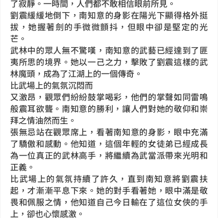
了寂靜。一時間，人們都不敢相信眼前所見。
劉震緩緩地倒下，南知意的身影在陽光下顯得格外挺
拔，她握著劍的手微微顫抖，但眼中卻是堅定的光
芒。
武林中的眾人無不驚嘆，南知意的武藝已經達到了匪
夷所思的境界。她以一己之力，擊敗了劉震這樣的武
林魔頭，成為了江湖上的一個傳奇。
比武場上的氣氛沉悶而
又激昂，觀眾們紛紛鼓掌喝彩，他們的掌聲如同雷鳴
般震耳欲聾。南知意的勝利，讓人們對她的敬仰和崇
拜之情油然而生。
張無忌站在觀眾席上，看著南知意的身影，眼中充滿
了驕傲和感動。他知道，這個年輕的女徒弟已經成長
為一位真正的武林高手，將繼續為武當派帶來光明和
正義。
比武場上的氣氛持續了許久，直到南知意將劉震扶
起，才漸漸平息下來。她的對手看著她，眼中滿是敬
畏和佩服之情，他知道自己今日輸在了這位女俠的手
上，卻也心懷感激。