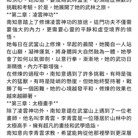
挑戰和考驗。於是，她展開了她的武林之旅。
**第二章：凌雲神功**
南知意踏上了修煉凌雲神功的旅途。這門功夫不僅需
要強大的內力，更需要心靈的平靜和虛空境界的領
悟。
她每日在武當山上修煉，早起的晨間，她獨自一人站
在山巔，凝神運氣，將身體與大自然融為一體。她學
會了如何以氣御劍，以意行拳，漸漸地，她的武功日
漸精進，內力不斷增強。
在修煉的過程中，南知意遇到了許多挑戰。有時是強
大的猛獸，有時是陡峭的懸崖，但她始終堅持著，戰
勝了每一個困難。她的心境越發平和，修煉的效果也
越來越顯著。
**第三章：太極畫手**
除了凌雲神功外，南知意還在武當山上遇到了一位老
畫師，他名叫李青雲。李青雲是一位隱居於山林中的
太極高手，擁有超凡的畫技和武學造詣。
南知意向李青雲求教，希望能夠從他那裡學到更深層