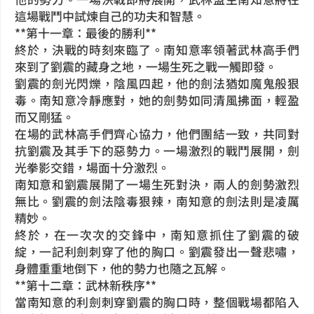
這場戰鬥中試煉自己的功夫和智慧。
**第十一章：最後的勝利**
終於，決戰的時刻來臨了。南知意率領著武林高手們
來到了劉震的藏身之地，一場生死之戰一觸即發。
劉震的劍光閃爍，陰風四起，他的劍法猶如魔鬼般狠
毒。南知意冷靜應對，她的劍勢如同清風拂面，輕盈
而又剛猛。
在場的武林高手們齊心協力，他們團結一致，共同對
抗劉震及其手下的惡勢力。一場激烈的戰鬥展開，劍
光拳影交錯，場面十分激烈。
南知意和劉震展開了一場生死對決，兩人的劍勢激烈
無比。劉震的劍法陰毒狠辣，南知意的劍法則是凌厲
精妙。
終於，在一次次的交鋒中，南知意抓住了劉震的破
綻，一記利劍刺穿了他的胸口。劉震發出一聲悲嘯，
身體重重地倒下，他的勢力也隨之瓦解。
**第十二章：武林新秩序**
當南知意的利劍刺穿劉震的胸口時，整個戰場都陷入