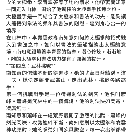
次的太極拳。李青雲答應了她的請求，他帶著南知意
一同走入山林，開始了他獨特的太極畫手修煉之旅。
太極畫手是一門結合了太極拳和書法的功夫，能夠讓
人體悟到拳法的柔和與書法的剛烈，達到身心合一的
境界。
在山林中，李青雲教導南知意如何將太極拳的招式融
入到書法之中，如何以書法的筆觸描繪出太極的意
境。南知意跟隨著李青雲的指導，潛心修煉，漸漸地
，她的太極拳和書法功力都有了顯著的提升。
**第四章：武林挑戰**
南知意的修煉不斷取得進步，她的武藝日益精湛。這
一天，她決定離開武當山，走出武林，挑戰各路高
手。
第一個挑戰對手是一位精通劍法的劍客，他名叫蕭
峰。蕭峰是武林中的一個傳說，他的劍法快如閃電，
凌厲無比。
南知意和蕭峰在一處荒野展開了激烈的比武。蕭峰的
劍光閃爍，攻勢連綿不斷，南知意則以太極拳和凌雲
神功應對。她的拳勁如同疾風騰空，每一次出拳都帶