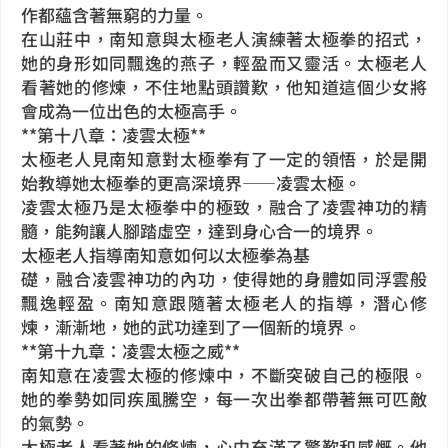
作都蘊含著無窮的力量。
在山莊中，南知意與太極老人演練著太極拳的招式，
她的身形如同飄逸的燕子，輕盈而又靈活。太極老人
看著她的修煉，不住地點頭讚歎，他知道這個少女將
會成為一位出色的太極高手。
**第十八章：凌雲太極**
太極老人見南知意對太極拳有了一定的領悟，於是開
始教導她太極拳的更高深境界——凌雲太極。
凌雲太極乃是太極拳中的極致，融合了凌雲神功的精
髓，能夠讓人腳踏虛空，達到身心合一的境界。
太極老人指導南知意如何以太極拳為基
礎，融合凌雲神功的內功，使得她的身體如同浮雲般
飄逸輕盈。南知意跟隨著太極老人的指導，潛心修
煉，漸漸地，她的武功達到了一個新的境界。
**第十九章：凌雲太極之威**
南知意在凌雲太極的修煉中，不斷突破自己的極限。
她的拳勢如同疾風騰空，每一次出拳都帶著無可匹敵
的氣勢。
太極老人看著她的修煉，心中充滿了驚歎和感慨。他