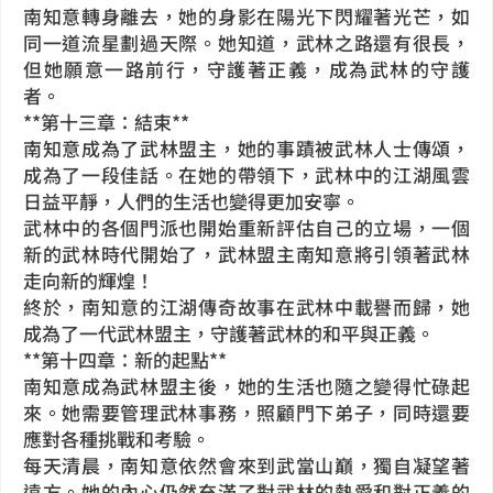
南知意轉身離去，她的身影在陽光下閃耀著光芒，如
同一道流星劃過天際。她知道，武林之路還有很長，
但她願意一路前行，守護著正義，成為武林的守護
者。
**第十三章：結束**
南知意成為了武林盟主，她的事蹟被武林人士傳頌，
成為了一段佳話。在她的帶領下，武林中的江湖風雲
日益平靜，人們的生活也變得更加安寧。
武林中的各個門派也開始重新評估自己的立場，一個
新的武林時代開始了，武林盟主南知意將引領著武林
走向新的輝煌！
終於，南知意的江湖傳奇故事在武林中載譽而歸，她
成為了一代武林盟主，守護著武林的和平與正義。
**第十四章：新的起點**
南知意成為武林盟主後，她的生活也隨之變得忙碌起
來。她需要管理武林事務，照顧門下弟子，同時還要
應對各種挑戰和考驗。
每天清晨，南知意依然會來到武當山巔，獨自凝望著
遠方。她的內心仍然充滿了對武林的熱愛和對正義的