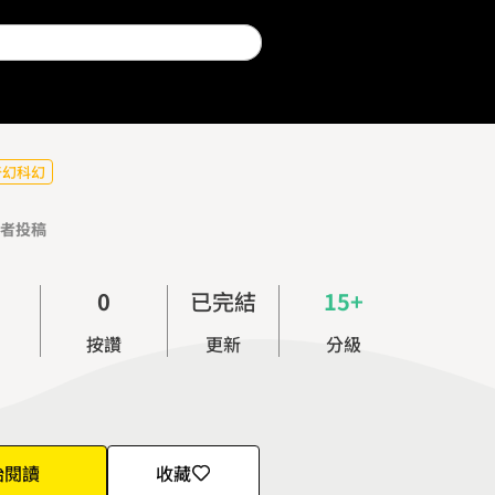
奇幻科幻
者投稿
0
已完結
15+
1
按讚
更新
分級
2
3
4
5
始閱讀
收藏