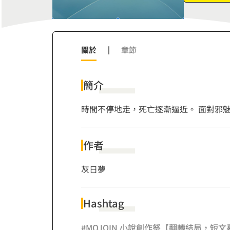
7
7
8
8
9
9
關於
|
章節
簡介
時間不停地走，死亡逐漸逼近。 面對邪
作者
灰日夢
Hashtag
#MOJOIN 小說創作祭【翻轉結局，短文