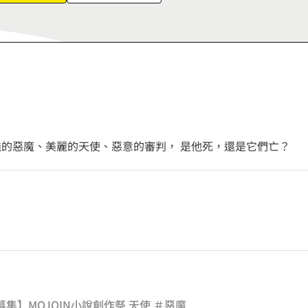
6
7
8
9
魅的惡魔、美麗的天使、惡意的審判， 是他死，還是它們亡？
募集】MOJOIN小說創作祭 天使 ＃惡魔