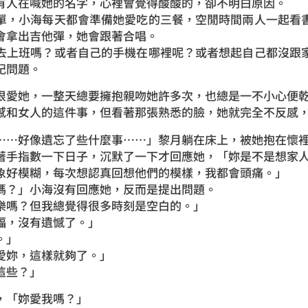
有人在喊她的名字，心裡會覺得酸酸的，卻不明白原因。
單，小海每天都會準備她愛吃的三餐，空閒時間兩人一起看
會拿出吉他彈，她會跟著合唱。
去上班嗎？或者自己的手機在哪裡呢？或者想起自己都沒跟
記問題。
很愛她，一整天總要擁抱親吻她許多次，也總是一不小心便
感和女人的這件事，但看著那張熟悉的臉，她就完全不反感
……好像遺忘了些什麼事……」黎月躺在床上，被她抱在懷
著手指數一下日子，沉默了一下才回應她，「妳是不是想家
象好模糊，每次想認真回想他們的模樣，我都會頭痛。」
嗎？」小海沒有回應她，反而是提出問題。
樂嗎？但我總覺得很多時刻是空白的。」
福，沒有遺憾了。」
。」
愛妳，這樣就夠了。」
這些？」
，「妳愛我嗎？」