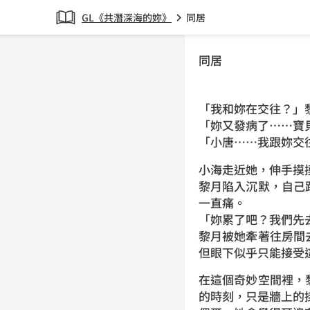
GL《共潛深海的妳》
同居
chevron_right
同居
「我和妳在交往？」
「妳又發病了……寶
「小唐……我跟妳交
小海走近她，伸手摸
黎月陷入沉默，自己
一直痛。
「妳累了吧？我們先
黎月被她牽著往房間
但眼下似乎只能接受
在這個奇妙空間裡，
的時刻，只是牆上的