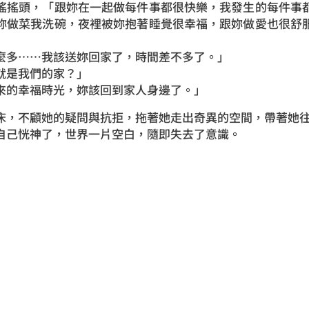
搖搖頭，「跟妳在一起做每件事都很快樂，我發生的每件事
妳做菜我洗碗，夜裡被妳抱著睡覺很幸福，跟妳做愛也很舒
麼多……我該送妳回家了，時間差不多了。」
就是我們的家？」
來的幸福時光，妳該回到家人身邊了。」
床，不顧她的疑問與抗拒，拖著她走出奇異的空間，帶著她
自己恍神了，世界一片空白，隨即失去了意識。