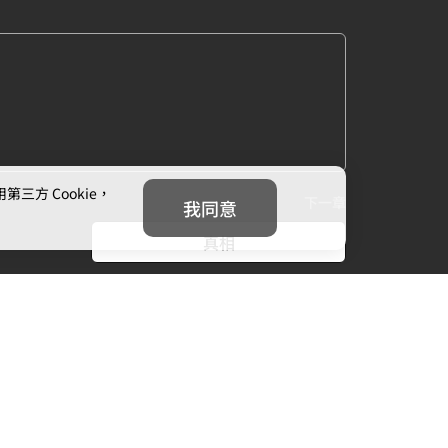
方 Cookie，
下一章
我同意
真相
我們
追蹤我們
信箱：
cs@mojoin.com
者平台客服信箱：
creator_cs@mojoin.com