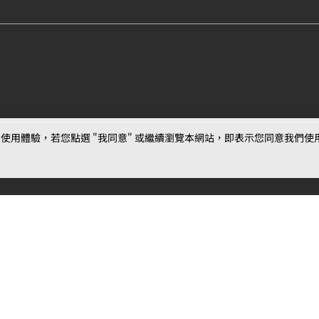
用體驗，若您點選 "我同意" 或繼續瀏覽本網站，即表示您同意我們使用第三
最新消息
相關條款
聯絡
公告
MOJOIN
使用服務條款
客服
活動
創作