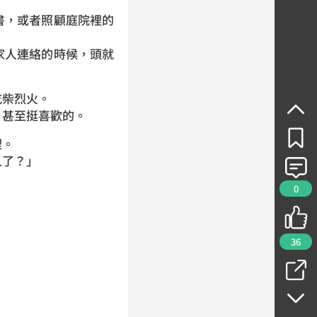
書，或者照顧庭院裡的
家人連絡的時候，頭就
乾柴烈火。
，甚至挺喜歡的。
裡。
人了？」
0
36