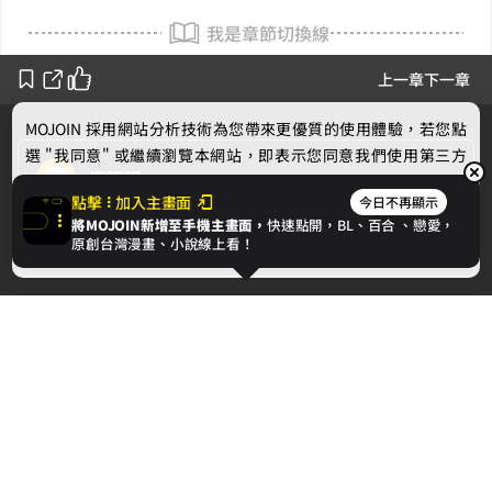
我是章節切換線
上一章
下一章
MOJOIN
採用網站分析技術為您帶來更優質的使用體驗，若您點
選 "我同意" 或繼續瀏覽本網站，即表示您同意我們使用第三方
鹿眠眠
Cookie，欲瞭解更多資訊請見
隱私權政策
。
點擊
加入主畫面
今日不再顯示
將MOJOIN新增至手機主畫面，
快速點開，BL、
百合
、戀愛，
作者的話
我同意
原創台灣漫畫、小說線上看！
下一章
【第四章｜真相反轉】