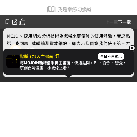
我是章節切換線
上一章
下一章
MOJOIN
採用網站分析技術為您帶來更優質的使用體驗，若您點
選 "我同意" 或繼續瀏覽本網站，即表示您同意我們使用第三方
任俠
Cookie，欲瞭解更多資訊請見
隱私權政策
。
點擊
加入主畫面
今日不再顯示
將MOJOIN新增至手機主畫面，
快速點開，BL、
百合
、戀愛，
作者的話
我同意
原創台灣漫畫、小說線上看！
下一章
邂逅