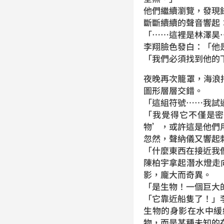
他們繼續瀏覽，發現
斷斷續續的聲音響起
「……這裡是林澤昊
李翔臉色發白：「他
「我們必須找到他的
夜晚再次籠罩，海浪
圖形層層交錯。
「這組符號……我試
「我覺得它不僅是
物’，或許這是他們
忽然，聲納儀又響起
「什麼東西在接近我
陳柏宇拿起潛水燈走
影，龐大而奇異。
「是生物！一個巨大
「它靠近船隻了！」
生物的身影在水中緩
物，而是某種未知的