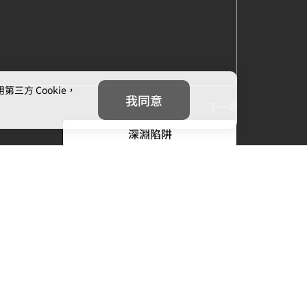
方 Cookie，
我同意
下一章
深淵陷阱
我們
追蹤我們
信箱：
cs@mojoin.com
者平台客服信箱：
creator_cs@mojoin.com