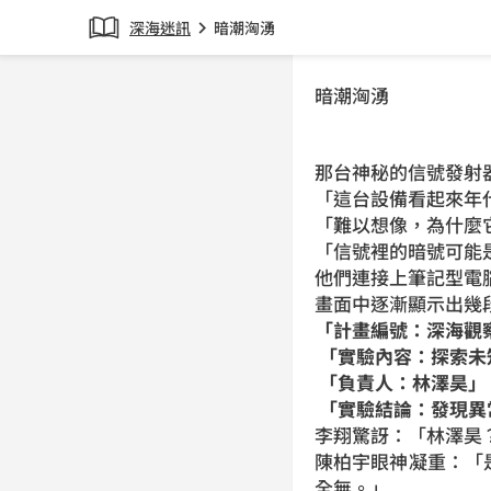
深海迷訊
暗潮洶湧
chevron_right
暗潮洶湧
那台神秘的信號發射
「這台設備看起來年
「難以想像，為什麼
「信號裡的暗號可能
他們連接上筆記型電
畫面中逐漸顯示出幾
「計畫編號：深海觀察
「實驗內容：探索未
「負責人：林澤昊」
「實驗結論：發現異
李翔驚訝：「林澤昊
陳柏宇眼神凝重：「
全無。」