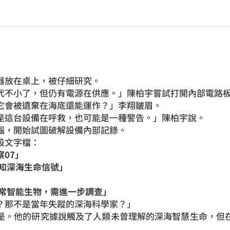
器放在桌上，被仔細研究。
代不小了，但仍有電源在供應。」陳柏宇嘗試打開內部電路
它會被遺棄在海底還能運作？」李翔皺眉。
是這台設備在呼救，也可能是一種警告。」陳柏宇說。
腦，開始試圖破解設備內部記錄。
段文字檔：
07」
知深海生命信號」
常智能生物，需進一步調查」
？那不是當年失蹤的深海科學家？」
是。他的研究據說觸及了人類未曾理解的深海智慧生命，但