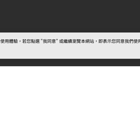
用體驗，若您點選 "我同意" 或繼續瀏覽本網站，即表示您同意我們使用第三
最新消息
相關條款
聯絡
公告
MOJOIN
使用服務條款
客服
活動
創作
相關新聞