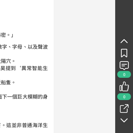
秘密。」
數字、字母、以及聲波
太陽穴。
昊提到‘異常智能生
0
近船隻。
面下一個巨大模糊的身
0
芒。這並非普通海洋生