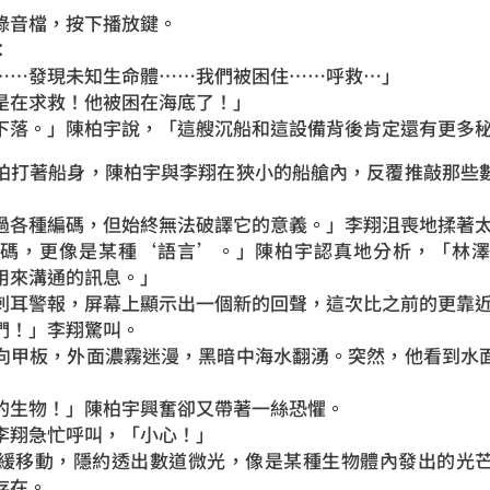
錄音檔，按下播放鍵。
：
……發現未知生命體……我們被困住……呼救…」
是在求救！他被困在海底了！」
下落。」陳柏宇說，「這艘沉船和這設備背後肯定還有更多
拍打著船身，陳柏宇與李翔在狹小的船艙內，反覆推敲那些
過各種編碼，但始終無法破譯它的意義。」李翔沮喪地揉著
密碼，更像是某種‘語言’。」陳柏宇認真地分析，「林澤
用來溝通的訊息。」
刺耳警報，屏幕上顯示出一個新的回聲，這次比之前的更靠
們！」李翔驚叫。
向甲板，外面濃霧迷漫，黑暗中海水翻湧。突然，他看到水
的生物！」陳柏宇興奮卻又帶著一絲恐懼。
李翔急忙呼叫，「小心！」
緩移動，隱約透出數道微光，像是某種生物體內發出的光
存在。