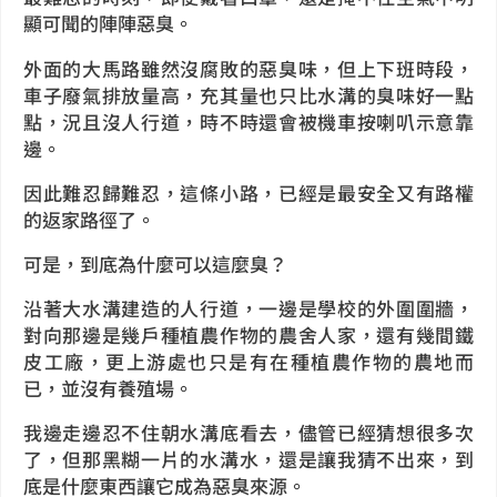
顯可聞的陣陣惡臭。
外面的大馬路雖然沒腐敗的惡臭味，但上下班時段，
車子廢氣排放量高，充其量也只比水溝的臭味好一點
點，況且沒人行道，時不時還會被機車按喇叭示意靠
邊。
因此難忍歸難忍，這條小路，已經是最安全又有路權
的返家路徑了。
可是，到底為什麼可以這麼臭？
沿著大水溝建造的人行道，一邊是學校的外圍圍牆，
對向那邊是幾戶種植農作物的農舍人家，還有幾間鐵
皮工廠，更上游處也只是有在種植農作物的農地而
已，並沒有養殖場。
我邊走邊忍不住朝水溝底看去，儘管已經猜想很多次
了，但那黑糊一片的水溝水，還是讓我猜不出來，到
底是什麼東西讓它成為惡臭來源。