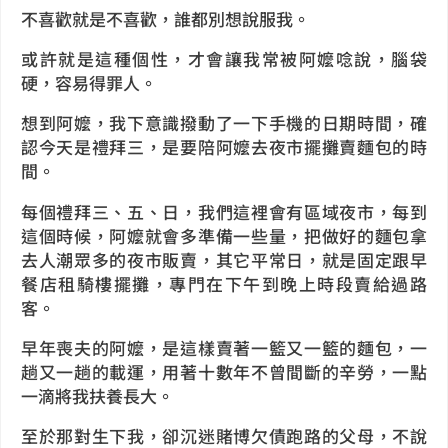
不喜歡就是不喜歡，誰都別想說服我。
或許就是這種個性，才會讓我常被阿嬤唸說，腦袋
硬，容易得罪人。
想到阿嬤，我下意識撥動了一下手機的日期時間，確
認今天是禮拜三，是要陪阿嬤去夜市擺攤賣麵包的時
間。
每個禮拜三、五、日，我們這裡會有區域夜市，每到
這個時候，阿嬤就會多準備一些量，把做好的麵包拿
去人潮眾多的夜市販賣，其它平常日，就是固定跟早
餐店租騎樓擺攤，專門在下午到晚上時段賣給過路
客。
早年喪夫的阿嬤，是這樣賣著一籃又一籃的麵包，一
趟又一趟的載運，用著十數年不曾間斷的辛勞，一點
一滴將我扶養長大。
至於那對生下我，卻沉迷賭博欠債跑路的父母，不說