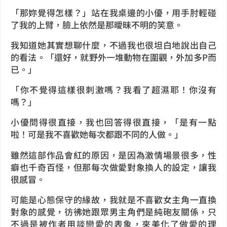
「那妳覺得怎樣？」站在我桌邊的小優，用手肘輕碰
了我的上臂，臉上依然是那曖昧不明的笑意。
我知道她其實想聊什麼，不過我也很坦白地說出自己
的看法。「還好，就野外一堆動物在圍觀，外加多P而
已。」
「你不覺得這樣很刺激嗎？我看了超濕耶！你沒有
嗎？」
小優問得很直接，我也回答得很直接，「是有一點
啦！可是我不喜歡她每次都跟不同的人做。」
雖然這部作品會紅的原因，是因為激情場景很多，性
癖也千奇百怪，但那每次做愛對象換人的設定，讓我
很感冒。
可能是心態保守的緣故，我就是不喜歡女主角一直換
對象的感覺，彷彿她跟眾男主角們是純砲友關係，只
不過是被作者用談戀愛的表象，來美化了做愛的理