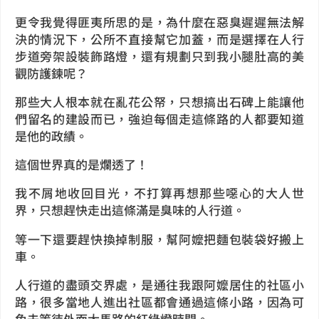
更令我覺得匪夷所思的是，為什麼在惡臭遲遲無法解
決的情況下，公所不直接幫它加蓋，而是選擇在人行
步道旁架設裝飾路燈，還有規劃只到我小腿肚高的美
觀防護鍊呢？
那些大人根本就在亂花公帑，只想搞出石碑上能讓他
們留名的建設而已，強迫每個走這條路的人都要知道
是他的政績。
這個世界真的是爛透了！
我不屑地收回目光，不打算再想那些噁心的大人世
界，只想趕快走出這條滿是臭味的人行道。
等一下還要趕快換掉制服，幫阿嬤把麵包裝袋好搬上
車。
人行道的盡頭交界處，是通往我跟阿嬤居住的社區小
路，很多當地人進出社區都會通過這條小路，因為可
免去等待外面大馬路的紅綠燈時間。