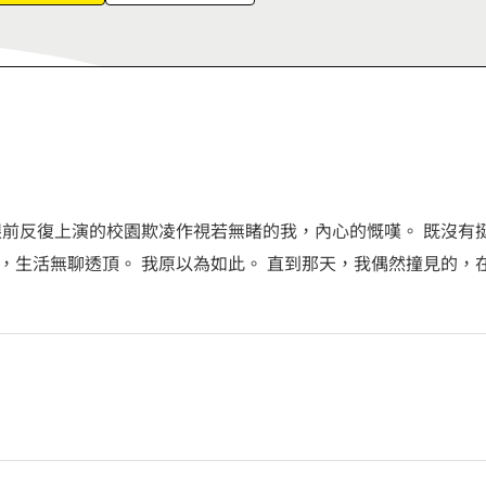
8
9
眼前反復上演的校園欺凌作視若無睹的我，內心的慨嘆。 既沒有
，生活無聊透頂。 我原以為如此。 直到那天，我偶然撞見的，