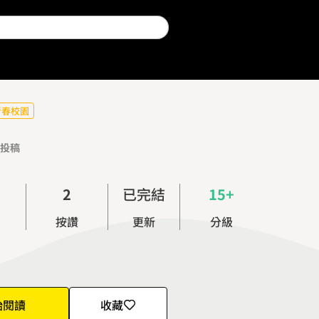
青春校園
投稿
0
1
2
已完結
15+
3
按讚
更新
分級
4
5
6
7
始閱讀
收藏