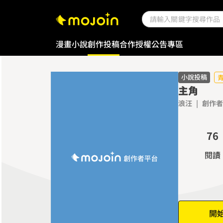
0
漫畫
小說
創作投稿
合作授權
公告專區
1
0
2
1
3
2
小說投稿
主角
4
3
浪汪
|
創作者
5
4
6
5
7
6
8
7
閱讀
9
8
9
開